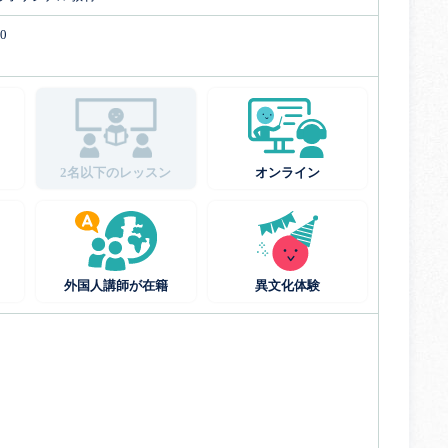
0
2名以下のレッスン
オンライン
外国人講師が在籍
異文化体験