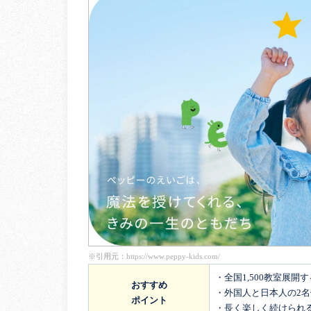
※引用元：
https://www.peppy-kids.com/
・全国1,500教室展開
おすすめ
・外国人と日本人の2
ポイント
・長く楽しく続けられ