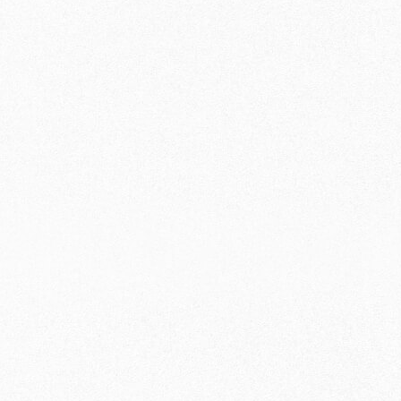
〇
〇
〇