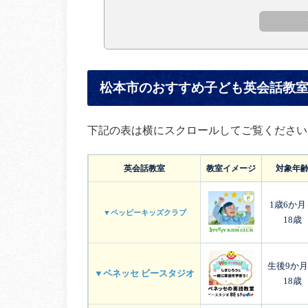
松本市のおすすめ子ども英会話教
下記の表は横にスクロールしてご覧ください
英会話教室
教室イメージ
対象年
1歳6か月
▼ペッピーキッズクラブ
18歳
生後9か
▼ベネッセ ビースタジオ
18歳