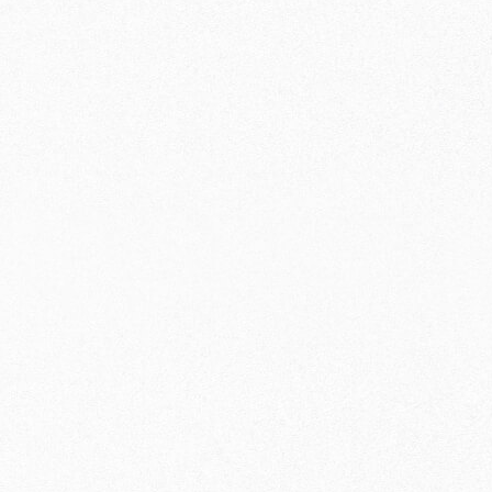
×
〇
〇
〇
×