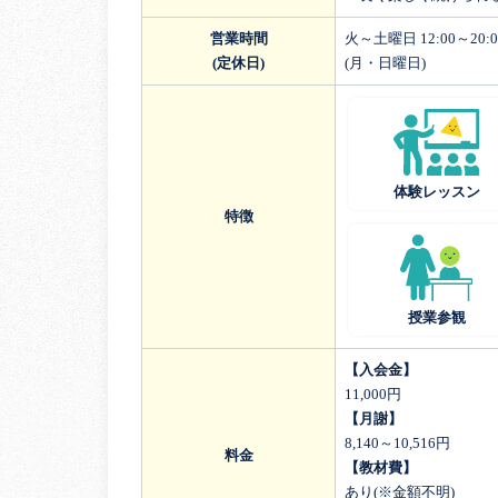
営業時間
火～土曜日 12:00～20:0
(定休日)
(月・日曜日)
体験レッスン
特徴
授業参観
【入会金】
11,000円
【月謝】
8,140～10,516円
料金
【教材費】
あり(※金額不明)