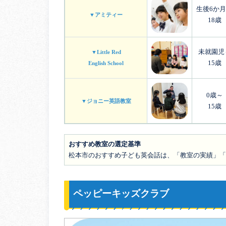
生後6か
▼アミティー
18歳
未就園児
▼Little Red
15歳
English School
0歳～
▼ジョニー英語教室
15歳
おすすめ教室の選定基準
松本市のおすすめ子ども英会話は、「教室の実績」「
ペッピーキッズクラブ