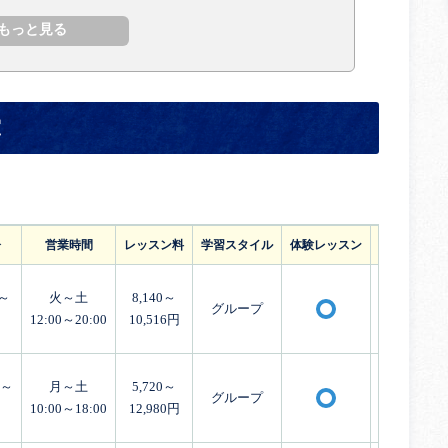
室
齢
営業時間
レッスン料
学習スタイル
体験レッスン
外国人講師
～
火～土
8,140～
グループ
〇
12:00～20:00
10,516円
月～
月～土
5,720～
グループ
〇
10:00～18:00
12,980円