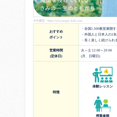
※引用元：
https://www.peppy-kids.com/
・全国1,500教室展開
おすすめ
・外国人と日本人の2
ポイント
・長く楽しく続けられ
営業時間
火～土 12:00～20:00
(定休日)
(月、日曜日)
体験レッスン
特徴
授業参観