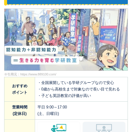
※引用元：
https://www.889100.com/
・全国展開している学研グループなので安心
おすすめ
・0歳から高校生まで対象なので長い目で見れる
ポイント
・子ども英語教室の評価が高い
営業時間
平日 9:00～17:00
(定休日)
(土、日曜日)