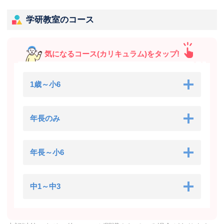
京都市中京区壬生東大竹町35-1
学研教室のコース
学研四条大宮教室
京都市中京区壬生御所ノ内町15-2
気になるコース(カリキュラム)をタップ!
学研京都マリアンつばめ教室
1歳～小6
京都市中京区錦猪熊町553 マリアンインターナショナルスクール京都
校
年長のみ
学研京都トヨタ御池教室
京都市中京区西ノ京銅駝町76-1 京都トヨタ御池
年長～小6
中1～中3