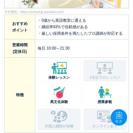
※引用元：
https://school.jp.yamaha.com/
・0歳から英語教室に通える
おすすめ
・継続率93%で信頼感がある
ポイント
・厳しい採用条件を満たしたプロ講師が対応する
営業時間
毎日 10:00～21:30
(定休日)
体験レッスン
2名以下のレッスン
特徴
異文化体験
授業参観
目次
外国人講師が在籍
オンラインあり