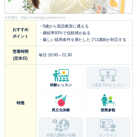
※引用元：
https://school.jp.yamaha.com/
・0歳から英語教室に通える
おすすめ
・継続率93%で信頼感がある
ポイント
・厳しい採用条件を満たしたプロ講師が対応する
営業時間
毎日 10:00～21:30
(定休日)
体験レッスン
2名以下のレッスン
特徴
異文化体験
授業参観
外国人講師が在籍
オンライン