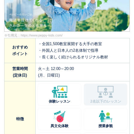
※引用元：
https://www.peppy-kids.com/
・全国1,500教室展開する大手の教室
おすすめ
・外国人と日本人の2名体制で指導
ポイント
・長く楽しく続けられるオリジナル教材
営業時間
火～土 12:00～20:00
(定休日)
(月、日曜日)
体験レッスン
2名以下のレッスン
特徴
異文化体験
授業参観