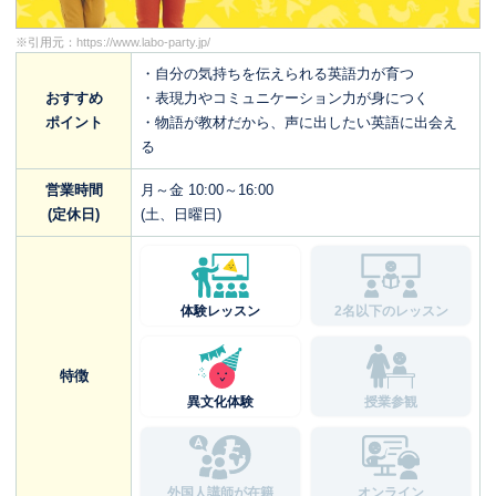
※引用元：
https://www.labo-party.jp/
・自分の気持ちを伝えられる英語力が育つ
おすすめ
・表現力やコミュニケーション力が身につく
ポイント
・物語が教材だから、声に出したい英語に出会え
る
営業時間
月～金 10:00～16:00
(定休日)
(土、日曜日)
体験レッスン
2名以下のレッスン
特徴
異文化体験
授業参観
外国人講師が在籍
オンライン