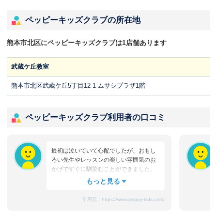
ペッピーキッズクラブの所在地
熊本市北区にペッピーキッズクラブは1店舗あります
武蔵ケ丘教室
熊本市北区武蔵ケ丘5丁目12-1 ムサシプラザ1階
ペッピーキッズクラブ利用者の口コミ
最初は泣いていて心配でしたが、おもし
ろい先生やレッスンの楽しい雰囲気のお
かげですぐに馴染むことができました。
たまにママと離れるときに嫌がることも
ありますが、先生が上手になだめてく
れ、お迎えのときはいつも笑顔です。
引用元：
https://www.peppy-kids.com/
まだ3歳なのでどうしても集中力が続かな
いのですが、歌やゲームなど体を使った