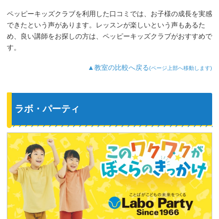
り、カードやDVDなど目で楽しめたり、
ペッピーキッズクラブを利用した口コミでは、お子様の成長を実感
3歳児を飽きさせない充実したレッスンだ
できたという声があります。レッスンが楽しいという声もあるた
と思います。うちの子は特に歌やダンス
が好きなようで、よく「Hello～♪」と歌
め、良い講師をお探しの方は、ペッピーキッズクラブがおすすめで
っています。
す。
最近では家の中の物やスーパーの野菜な
ど、色んなものを英語で教えてくれるよ
▲教室の比較へ戻る
(ページ上部へ移動します)
うになり、英語が身についてきているの
を実感しています。
ラボ・パーティ