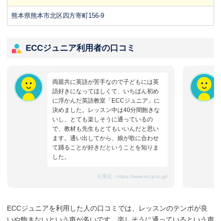
熊本県熊本市北区四方寄町156-9
ECCジュニア利用者の口コミ
両親共に英語が苦手なので子どもには英
語好きになってほしくて、いちばん初め
に浮かんだ英語教室「ECCジュニア」に
決めました。レッスン中は40分間飽きな
いし、とても楽しそうに通っているの
で、教材も先生もとてもいいんだと思い
ます。通い出してから、娘が歌に合わせ
て踊ることが好きだということを知りま
した。
引用元：
https://www.eccjr.co.jp/
ECCジュニアを利用した人の口コミでは、レッスンのテンポが良
いや飽きないという声が多いです。楽しそうに通っているという声