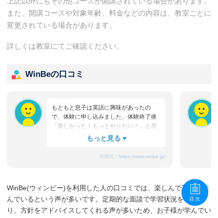
上記以外にもその他コースが開講されている場合があります。
また、開講コースや対象年齢、料金などの内容は、教室ごとに
変更されている場合があります。
詳しくは教室にてご確認ください。
WinBeの口コミ
もともと息子は英語に興味があったの
で、体験に申し込みました。体験終了後
「楽しかった！もっとやりたい！」と戻
ってきたのを鮮明に覚えています。
WinBeの英会話コースに入会して数か月
後、すぐに効果を感じました。TVCMか
引用元：
https://www.winbe.jp/
ら流れている英語のフレーズを聞き取
り、 「◯◯って日本語でどういう意
味？」と聞いてきたのです。こんなにも
WinBe(ウィンビー)を利用した人の口コミでは、楽しんで英語を学
すぐにlisteningの力がつくのだろう
んでいるという声が多いです。定期的な面談で学習状況を教えた
目次
か！？とびっくりしました。 その後、
「読む、書く」も力をつけるために、フ
り、方針をアドバイスしてくれる声が多いため、お子様が学んでい