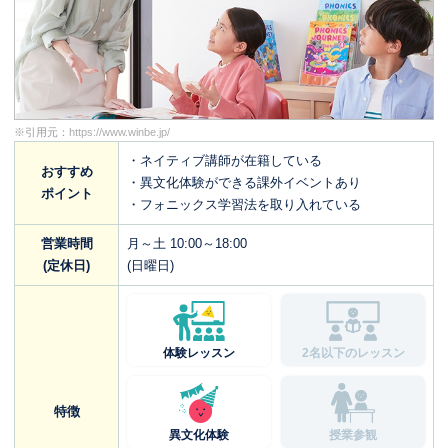
※引用元：
https://www.winbe.jp/
・ネイティブ講師が在籍している
おすすめ
・異文化体験ができる課外イベントあり
ポイント
・フォニックス学習法を取り入れている
営業時間
月～土 10:00～18:00
(定休日)
(日曜日)
体験レッスン
2名以下のレッスン
特徴
異文化体験
授業参観