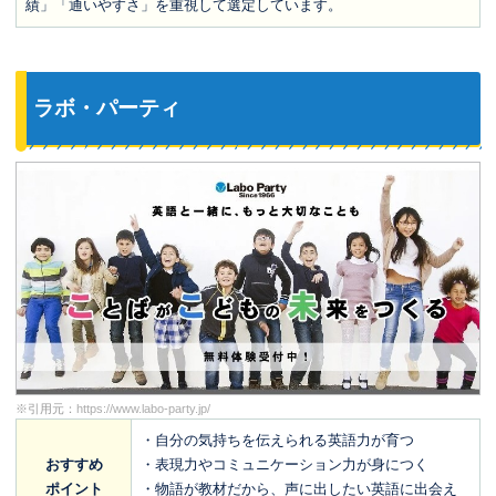
績」「通いやすさ」を重視して選定しています。
ラボ・パーティ
※引用元：
https://www.labo-party.jp/
・自分の気持ちを伝えられる英語力が育つ
おすすめ
・表現力やコミュニケーション力が身につく
ポイント
・物語が教材だから、声に出したい英語に出会え