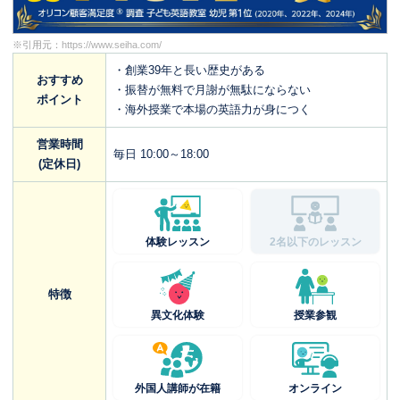
※引用元：
https://www.seiha.com/
・創業39年と長い歴史がある
おすすめ
・振替が無料で月謝が無駄にならない
ポイント
・海外授業で本場の英語力が身につく
営業時間
毎日 10:00～18:00
(定休日)
体験レッスン
2名以下のレッスン
特徴
異文化体験
授業参観
外国人講師が在籍
オンライン