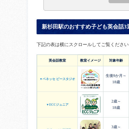
新杉田駅のおすすめ子ども英会話3
下記の表は横にスクロールしてご覧ください
英会話教室
教室イメージ
対象年齢
生後9か月～
▼ベネッセ ビースタジオ
18歳
2歳～
▼ECCジュニア
18歳
3歳～