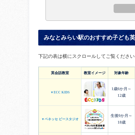
みなとみらい駅のおすすめ子ども英
下記の表は横にスクロールしてご覧ください
英会話教室
教室イメージ
対象年齢
1歳6か月～
▼ECC KIDS
12歳
生後9か月～
▼ベネッセ ビースタジオ
18歳