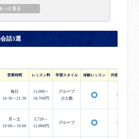
会話3選
営業時間
レッスン料
学習スタイル
体験レッスン
外国人講師
毎日
11,000～
グループ
〇
〇
10:30～21:30
18,700円
少人数
月～土
5,720～
グループ
〇
〇
10:00～18:00
12,980円