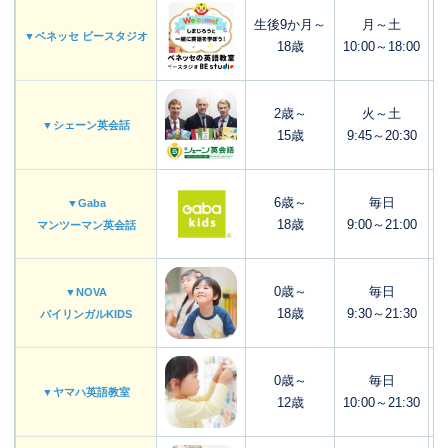
生後9か月～
月～土
▼ベネッセ ビースタジオ
18歳
10:00～18:00
2歳～
火～土
▼シェーン英会話
15歳
9:45～20:30
6歳～
毎日
▼Gaba
18歳
9:00～21:00
マンツーマン英会話
0歳～
毎日
▼NOVA
18歳
9:30～21:30
バイリンガルKIDS
0歳～
毎日
▼ヤマハ英語教室
12歳
10:00～21:30