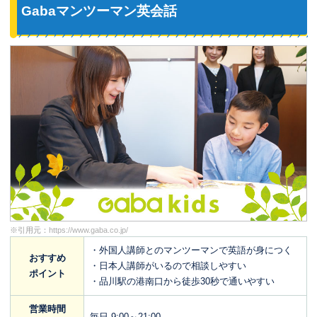
Gabaマンツーマン英会話
※引用元：
https://www.gaba.co.jp/
・外国人講師とのマンツーマンで英語が身につく
おすすめ
・日本人講師がいるので相談しやすい
ポイント
・品川駅の港南口から徒歩30秒で通いやすい
営業時間
毎日 9:00～21:00