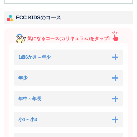
ECC KIDSのコース
気になるコース(カリキュラム)をタップ!
1歳6か月～年少
年少
年中～年長
小1～小3