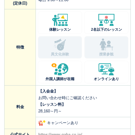
(定休日)
体験レッスン
2名以下のレッスン
特徴
異文化体験
授業参観
外国人講師が在籍
オンラインあり
【入会金】
お問い合わせ時にご確認ください
【レッスン料】
料金
28,160～円～
キャンペーンあり
公式サイト
https://www.gaba.co.jp/