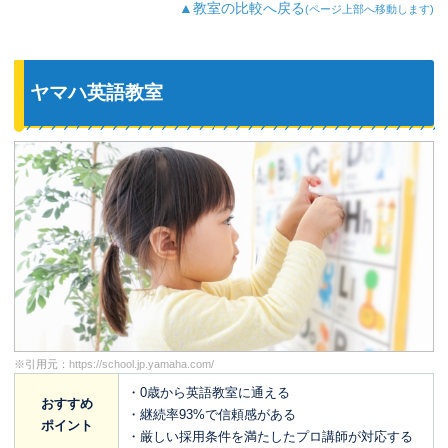
▲教室の比較へ戻る
(ページ上部へ移動します)
ヤマハ英語教室
※引用元：
https://school.jp.yamaha.com/
・0歳から英語教室に通える
おすすめ
・継続率93%で信頼感がある
ポイント
・厳しい採用条件を満たしたプロ講師が対応する