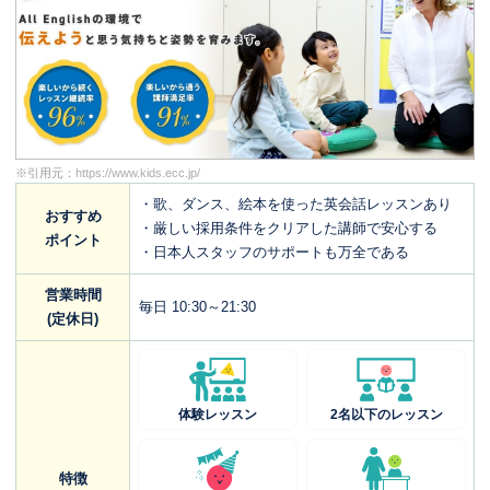
※引用元：
https://www.kids.ecc.jp/
・歌、ダンス、絵本を使った英会話レッスンあり
おすすめ
・厳しい採用条件をクリアした講師で安心する
ポイント
・日本人スタッフのサポートも万全である
営業時間
毎日 10:30～21:30
(定休日)
体験レッスン
2名以下のレッスン
特徴