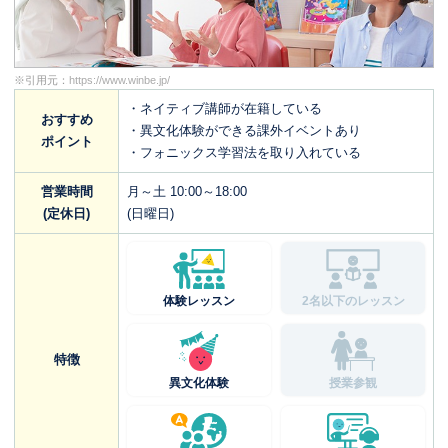
※引用元：
https://www.winbe.jp/
・ネイティブ講師が在籍している
おすすめ
・異文化体験ができる課外イベントあり
ポイント
・フォニックス学習法を取り入れている
営業時間
月～土 10:00～18:00
(定休日)
(日曜日)
体験レッスン
2名以下のレッスン
特徴
異文化体験
授業参観