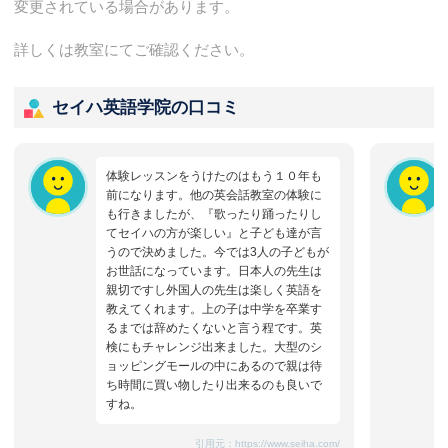
変更されている場合があります。
詳しくは教室にてご確認ください。
セイハ英語学院の口コミ
体験レッスンをうけたのはもう１０年も
前になります。他の英会話教室の体験に
も行きましたが、『歌ったり踊ったりし
てセイハの方が楽しい』と子ども達が言
うので決めました。今では3人の子どもが
お世話になっています。日本人の先生は
親切ですし外国人の先生は楽しく英語を
教えてくれます。上の子は中学を卒業す
るまでは辞めたくないと言う程です。英
検にもチャレンジ出来ました。大型のシ
ョッピングモールの中にあるので親は待
ち時間に買い物したり出来るのも良いで
すね。
引用元：
https://www.seiha.com/