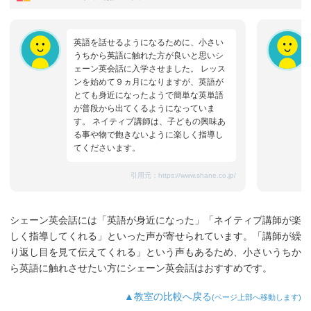
英語を話せるようになるために、小さい
うちから英語に触れた方が良いと思いシ
ェーン英会話に入学させました。 レッス
ンを始めて９ヵ月になりますが、英語が
とても身近になったようで簡単な英単語
が普段から出てくるようになっていま
す。 ネイティブ講師は、子どもの興味あ
る事や物で飽きないように楽しく指導し
てくださいます。
引用元：
https://www.shane.co.jp/
シェーン英会話には「英語が身近になった」「ネイティブ講師が楽
しく指導してくれる」といった声が寄せられています。「講師が繰
り返し目を見て伝えてくれる」という声もあるため、小さいうちか
ら英語に触れさせたい方にシェーン英会話はおすすめです。
▲教室の比較へ戻る
(ページ上部へ移動します)