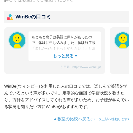
WinBeの口コミ
もともと息子は英語に興味があったの
で、体験に申し込みました。体験終了後
「楽しかった！もっとやりたい！」と戻
ってきたのを鮮明に覚えています。
WinBeの英会話コースに入会して数か月
後、すぐに効果を感じました。TVCMか
引用元：
https://www.winbe.jp/
ら流れている英語のフレーズを聞き取
り、 「◯◯って日本語でどういう意
味？」と聞いてきたのです。こんなにも
WinBe(ウィンビー)を利用した人の口コミでは、楽しんで英語を学
すぐにlisteningの力がつくのだろう
んでいるという声が多いです。定期的な面談で学習状況を教えた
か！？とびっくりしました。 その後、
「読む、書く」も力をつけるために、フ
り、方針をアドバイスしてくれる声が多いため、お子様が学んでい
ォニックスコースに入会し、少しずつ力
る状況を知りたい方にWinBeがおすすめです。
がついてきてるのを感じます。 WinBeの
先生達は決して子どもたちを否定せず、
▲教室の比較へ戻る
(ページ上部へ移動します)
良いところをほめてくださるので、 息子
もモチベーションを維持して、英語を楽