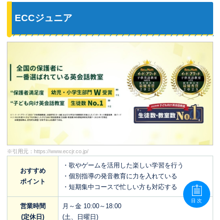
しく学べています。先生たちのことも大
好きです。 また、保護者に対しては、定
ECCジュニア
期的に面談で息子の授業の様子や学習状
況を詳しく教えてくださり、 子どもに合
った今後の方針を考えてくださるので、
安心して通わせる事が出来ます。 今は小
学校卒業までに英検®3級合格を目標に頑
張っていますが、 WinBeで楽しく色々な
事を吸収してもらいたいと思います。
※引用元：
https://www.eccjr.co.jp/
・歌やゲームを活用した楽しい学習を行う
おすすめ
・個別指導の発音教育に力を入れている
ポイント
・短期集中コースで忙しい方も対応する
目次
営業時間
月～金 10:00～18:00
(定休日)
(土、日曜日)