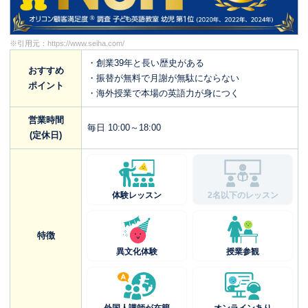
※引用元：
https://www.seiha.com/
・創業39年と長い歴史がある
おすすめ
・振替が無料で月謝が無駄にならない
ポイント
・海外授業で本場の英語力が身につく
営業時間
毎日 10:00～18:00
(定休日)
体験レッスン
2名以下のレッスン
特徴
異文化体験
授業参観