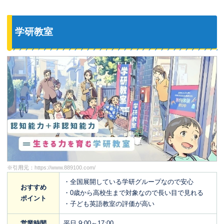
学研教室
※引用元：
https://www.889100.com/
・全国展開している学研グループなので安心
おすすめ
・0歳から高校生まで対象なので長い目で見れる
ポイント
・子ども英語教室の評価が高い
営業時間
平日 9:00～17:00