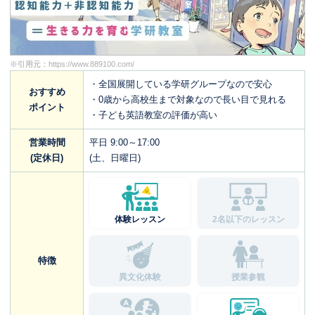
※引用元：
https://www.889100.com/
・全国展開している学研グループなので安心
おすすめ
・0歳から高校生まで対象なので長い目で見れる
ポイント
・子ども英語教室の評価が高い
営業時間
平日 9:00～17:00
(定休日)
(土、日曜日)
体験レッスン
2名以下のレッスン
特徴
異文化体験
授業参観