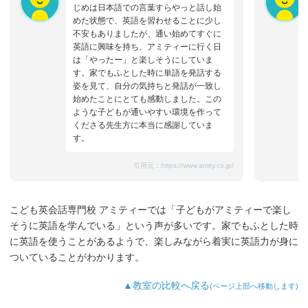
じめは日本語での言葉すらやっと話し始
めた状態で、英語を習わせることに少し
不安もありましたが、通い始めてすぐに
英語に興味を持ち、アミティーに行く日
は「やったー」と楽しそうにしていま
す。家でもふとした時に単語を発話する
姿を見て、自分の気持ちと発話が一致し
始めたことにとても感動しました。この
ような子どもが通いやすい環境を作って
くださる先生方に本当に感謝していま
す。
引用元：
https://www.amity.co.jp/
こども英会話専門校 アミティーでは「子どもがアミティーで楽し
そうに英語を学んでいる」という声が多いです。家でもふとした時
に英語を使うことがあるようで、楽しみながら着実に英語力が身に
ついていることがわかります。
▲教室の比較へ戻る
(ページ上部へ移動します)