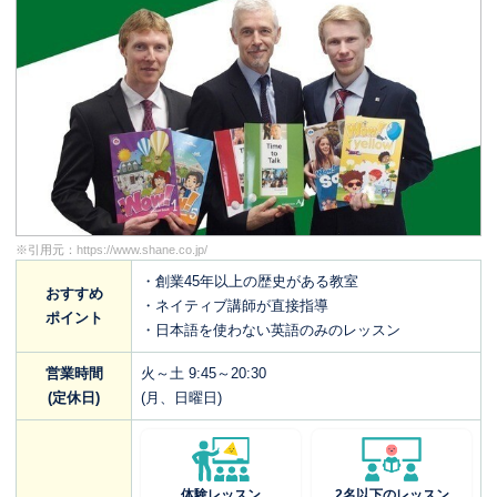
※引用元：
https://www.shane.co.jp/
・創業45年以上の歴史がある教室
おすすめ
・ネイティブ講師が直接指導
ポイント
・日本語を使わない英語のみのレッスン
営業時間
火～土 9:45～20:30
(定休日)
(月、日曜日)
体験レッスン
2名以下のレッスン