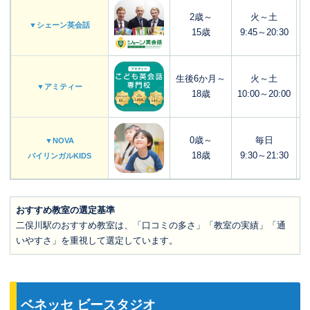
2歳～
火～土
▼シェーン英会話
15歳
9:45～20:30
生後6か月～
火～土
▼アミティー
18歳
10:00～20:00
0歳～
毎日
▼NOVA
18歳
9:30～21:30
バイリンガルKIDS
おすすめ教室の選定基準
二俣川駅のおすすめ教室は、「口コミの多さ」「教室の実績」「通
いやすさ」を重視して選定しています。
ベネッセ ビースタジオ