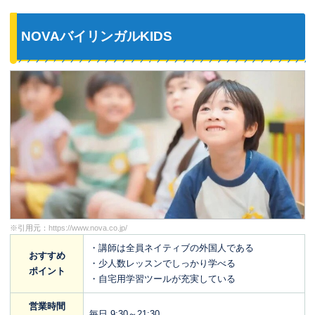
NOVAバイリンガルKIDS
※引用元：
https://www.nova.co.jp/
・講師は全員ネイティブの外国人である
おすすめ
・少人数レッスンでしっかり学べる
ポイント
・自宅用学習ツールが充実している
営業時間
毎日 9:30～21:30