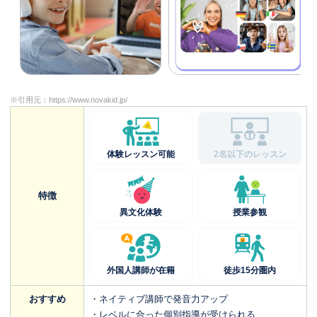
※引用元：
https://www.novakid.jp/
体験レッスン可能
2名以下のレッスン
特徴
異文化体験
授業参観
外国人講師が在籍
徒歩15分圏内
おすすめ
・ネイティブ講師で発音力アップ
・レベルに合った個別指導が受けられる