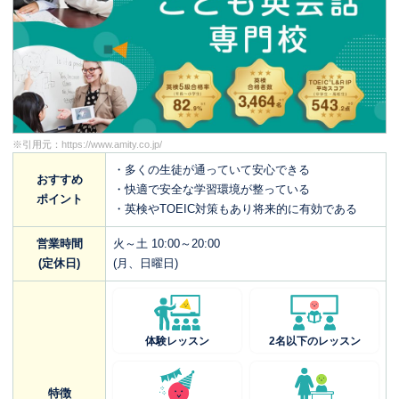
※引用元：
https://www.amity.co.jp/
・多くの生徒が通っていて安心できる
おすすめ
・快適で安全な学習環境が整っている
ポイント
・英検やTOEIC対策もあり将来的に有効である
営業時間
火～土 10:00～20:00
(定休日)
(月、日曜日)
体験レッスン
2名以下のレッスン
特徴