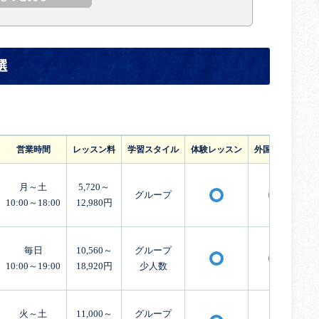
選
営業時間
レッスン料
学習スタイル
体験レッスン
外国人講師
月～土
5,720～
グループ
〇
〇
10:00～18:00
12,980円
毎日
10,560～
グループ
〇
〇
10:00～19:00
18,920円
少人数
火～土
11,000～
グループ