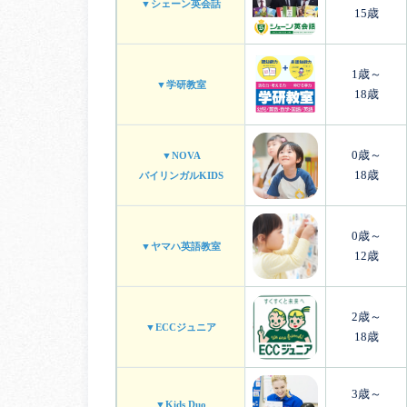
▼シェーン英会話
15歳
1歳～
▼学研教室
18歳
0歳～
▼NOVA
18歳
バイリンガルKIDS
0歳～
▼ヤマハ英語教室
12歳
2歳～
▼ECCジュニア
18歳
3歳～
▼Kids Duo