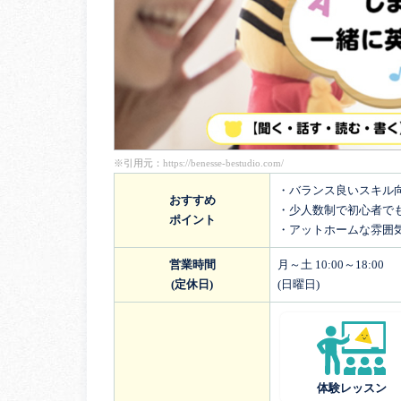
※引用元：
https://benesse-bestudio.com/
・バランス良いスキル
おすすめ
・少人数制で初心者で
ポイント
・アットホームな雰囲
営業時間
月～土 10:00～18:00
(定休日)
(日曜日)
体験レッスン