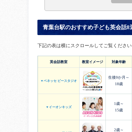
青葉台駅のおすすめ子ども英会話8
下記の表は横にスクロールしてご覧ください
英会話教室
教室イメージ
対象年齢
生後9か月～
▼ベネッセ ビースタジオ
18歳
1歳～
▼イーオンキッズ
15歳
2歳～