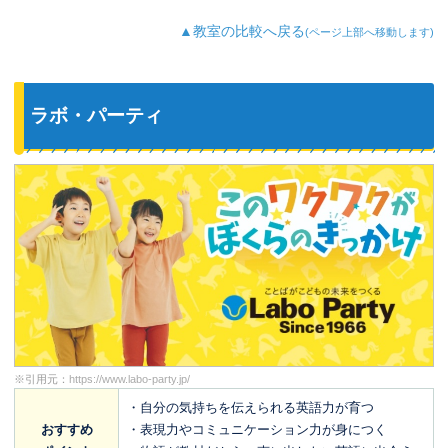
最近では家の中の物やスーパーの野菜な
ど、色んなものを英語で教えてくれるよ
▲教室の比較へ戻る
(ページ上部へ移動します)
うになり、英語が身についてきているの
を実感しています。
ラボ・パーティ
※引用元：
https://www.labo-party.jp/
・自分の気持ちを伝えられる英語力が育つ
おすすめ
・表現力やコミュニケーション力が身につく