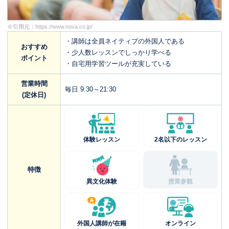
※引用元：
https://www.nova.co.jp/
・講師は全員ネイティブの外国人である
おすすめ
・少人数レッスンでしっかり学べる
ポイント
・自宅用学習ツールが充実している
営業時間
毎日 9:30～21:30
(定休日)
体験レッスン
2名以下のレッスン
特徴
異文化体験
授業参観
外国人講師が在籍
オンライン