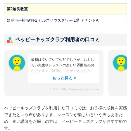
第2姶良教室
姶良市平松4944-1 ヒルズサウスタワ― 1階 テナントA
ペッピーキッズクラブ利用者の口コミ
最初は泣いていて心配でしたが、おもし
ろい先生やレッスンの楽しい雰囲気のお
かげですぐに馴染むことができました。
たまにママと離れるときに嫌がることも
ありますが、先生が上手になだめてく
れ、お迎えのときはいつも笑顔です。
引用元：
https://www.peppy-kids.com/
まだ3歳なのでどうしても集中力が続かな
いのですが、歌やゲームなど体を使った
り、カードやDVDなど目で楽しめたり、
ペッピーキッズクラブを利用した口コミでは、お子様の成長を実感
3歳児を飽きさせない充実したレッスンだ
できたという声があります。レッスンが楽しいという声もあるた
と思います。うちの子は特に歌やダンス
が好きなようで、よく「Hello～♪」と歌
め、良い講師をお探しの方は、ペッピーキッズクラブがおすすめで
っています。
す。