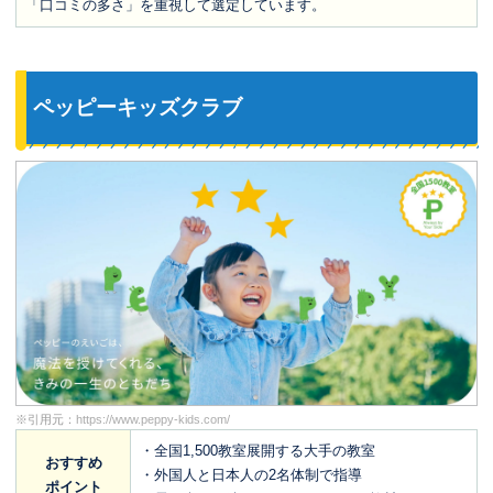
「口コミの多さ」を重視して選定しています。
ペッピーキッズクラブ
※引用元：
https://www.peppy-kids.com/
・全国1,500教室展開する大手の教室
おすすめ
・外国人と日本人の2名体制で指導
ポイント