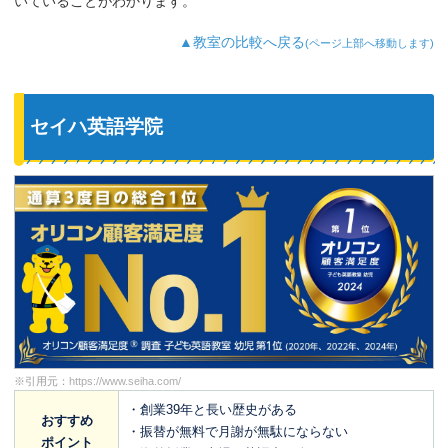
いていることがわかります。
▲教室の比較へ戻る
(ページ上部へ移動します)
セイハ英語学院
※引用元：
https://www.seiha.com/
・創業39年と長い歴史がある
おすすめ
・振替が無料で月謝が無駄にならない
ポイント