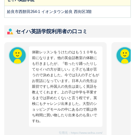
姶良市西餅田264-1 イオンタウン姶良 西街区3階
セイハ英語学院利用者の口コミ
体験レッスンをうけたのはもう１０年も
前になります。他の英会話教室の体験に
も行きましたが、『歌ったり踊ったりし
てセイハの方が楽しい』と子ども達が言
うので決めました。今では3人の子どもが
お世話になっています。日本人の先生は
親切ですし外国人の先生は楽しく英語を
教えてくれます。上の子は中学を卒業す
るまでは辞めたくないと言う程です。英
検にもチャレンジ出来ました。大型のシ
ョッピングモールの中にあるので親は待
ち時間に買い物したり出来るのも良いで
すね。
引用元：
https://www.seiha.com/