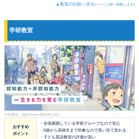
▲教室の比較へ戻る
(ページ上部へ移動します)
学研教室
※引用元：
https://www.889100.com/
・全国展開している学研グループなので安心
おすすめ
・0歳から高校生まで対象なので長い目で見れる
ポイント
・子ども英語教室の評価が高い