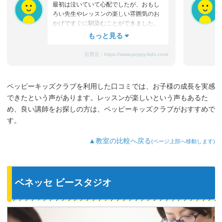
最初は泣いていて心配でしたが、おもし
ろい先生やレッスンの楽しい雰囲気のお
かげですぐに馴染むことができました。
たまにママと離れるときに嫌がることも
ありますが、先生が上手になだめてく
れ、お迎えのときはいつも笑顔です。
引用元：
https://www.peppy-kids.com/
まだ3歳なのでどうしても集中力が続かな
いのですが、歌やゲームなど体を使った
り、カードやDVDなど目で楽しめたり、
ペッピーキッズクラブを利用した口コミでは、お子様の成長を実感
3歳児を飽きさせない充実したレッスンだ
できたという声があります。レッスンが楽しいという声もあるた
と思います。うちの子は特に歌やダンス
が好きなようで、よく「Hello～♪」と歌
め、良い講師をお探しの方は、ペッピーキッズクラブがおすすめで
っています。
す。
最近では家の中の物やスーパーの野菜な
ど、色んなものを英語で教えてくれるよ
▲教室の比較へ戻る
(ページ上部へ移動します)
うになり、英語が身についてきているの
を実感しています。
ベネッセ ビースタジオ