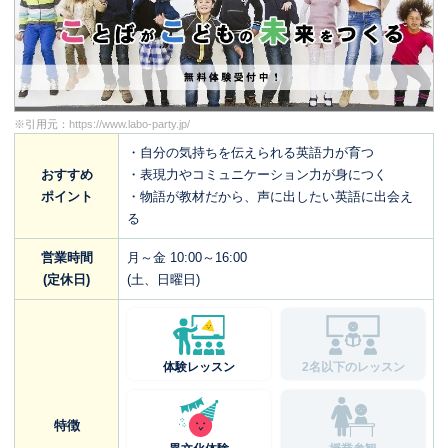
※引用元：
https://www.labo-party.jp/
・自分の気持ちを伝えられる英語力が育つ
おすすめ
・表現力やコミュニケーション力が身につく
ポイント
・物語が教材だから、声に出したい英語に出会え
る
営業時間
月～金 10:00～16:00
(定休日)
(土、日曜日)
体験レッスン
2名以下のレッスン
特徴