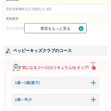
高松市郷東町11-1 清栄ビル 202
屋島教室
教室をもっと見る
高松市高松町2000-1 高松町十河店舗1階 西端
国分寺教室
高松市国分寺町新居1393-1 福江ビル1F-D
ペッピーキッズクラブのコース
栗林教室
高松市室新町1032-6 村上ビル 2F
気になるコース(カリキュラム)をタップ!
仏生山教室
1歳～2歳(親子)
高松市出作町194-5 ローズ・シャンブル
川島教室
2歳～年少
高松市川島東町字横内384-1