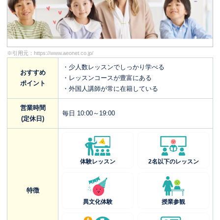
※引用元：
https://www.aeonet.co.jp/
・少人数レッスンでしっかり学べる
おすすめ
・レッスンコースが豊富にある
ポイント
・外国人講師が常に在籍している
営業時間
毎日 10:00～19:00
(定休日)
体験レッスン
2名以下のレッスン
特徴
異文化体験
授業参観