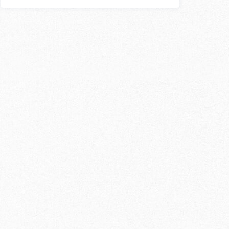
スン
外国人講師
〇
〇
×
〇