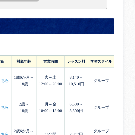
室
詳細
対象年齢
営業時間
レッスン料
学習スタイル
体験レッ
1歳6か月～
火～土
8,140～
こちら
グループ
18歳
12:00～20:00
10,516円
2歳～
月～金
6,600～
こちら
グループ
18歳
10:00～18:00
8,800円
2歳6か月～
グループ
こちら
非公開
7,847円