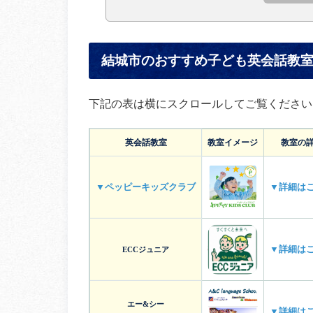
結城市のおすすめ子ども英会話教
下記の表は横にスクロールしてご覧ください
英会話教室
教室イメージ
教室の
▼ペッピーキッズクラブ
▼詳細は
▼詳細は
ECCジュニア
エー&シー
▼詳細は