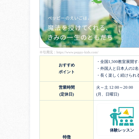
※引用元：
https://www.peppy-kids.com/
・全国1,500教室展開
おすすめ
・外国人と日本人の2
ポイント
・長く楽しく続けられ
営業時間
火～土 12:00～20:00
(定休日)
(月、日曜日)
体験レッスン
特徴