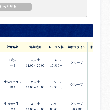
室
対象年齢
営業時間
レッスン料
学習スタイル
体験レッスン
1歳～
火～土
8,140～
グループ
中3
12:00～20:00
10,516円
生後9か月～
月～土
5,720～
グループ
中3
10:00～18:00
12,980円
生後6か月～
火～土
7,260～
グループ
高3
10:00～20:00
88,000円
少人数