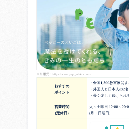
※引用元：
https://www.peppy-kids.com/
・全国1,500教室展開
おすすめ
・外国人と日本人の2
ポイント
・長く楽しく続けられ
営業時間
火～土曜日 12:00～20:0
(定休日)
(月・日曜日)