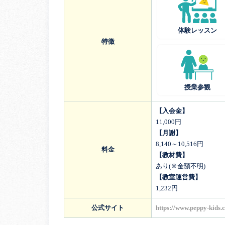
体験レッスン
特徴
授業参観
【入会金】
11,000円
【月謝】
8,140～10,516円
料金
【教材費】
あり(※金額不明)
【教室運営費】
1,232円
公式サイト
https://www.peppy-kids.