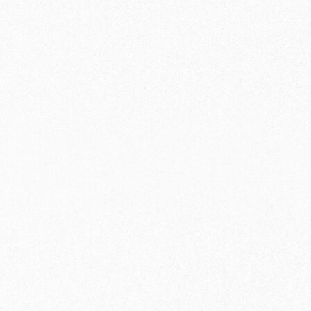
〇
〇
×
〇
〇
〇
〇
〇
×
〇