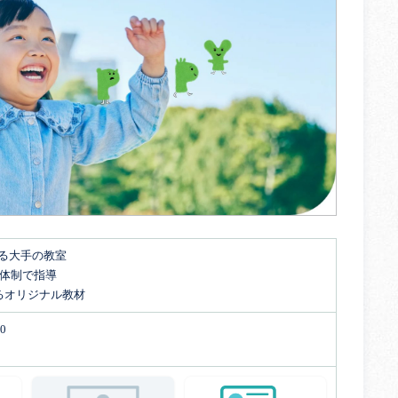
する大手の教室
名体制で指導
るオリジナル教材
0