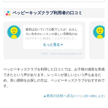
ペッピーキッズクラブ利用者の口コミ
最初は泣いていて心配でしたが、おもし
ろい先生やレッスンの楽しい雰囲気のお
かげですぐに馴染むことができました。
たまにママと離れるときに嫌がることも
ありますが、先生が上手になだめてく
れ、お迎えのときはいつも笑顔です。
引用元：
https://www.peppy-kids.com/
まだ3歳なのでどうしても集中力が続かな
いのですが、歌やゲームなど体を使った
り、カードやDVDなど目で楽しめたり、
ペッピーキッズクラブを利用した口コミでは、お子様の成長を実感
3歳児を飽きさせない充実したレッスンだ
できたという声があります。レッスンが楽しいという声もあるた
と思います。うちの子は特に歌やダンス
が好きなようで、よく「Hello～♪」と歌
め、良い講師をお探しの方は、ペッピーキッズクラブがおすすめで
っています。
す。
最近では家の中の物やスーパーの野菜な
ど、色んなものを英語で教えてくれるよ
▲教室の比較へ戻る
(ページ上部へ移動します)
うになり、英語が身についてきているの
を実感しています。