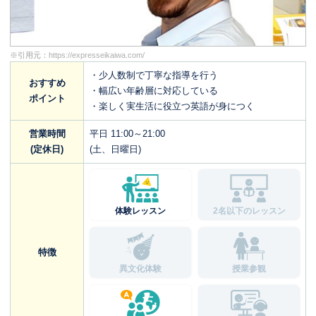
※引用元：
https://expresseikaiwa.com/
・少人数制で丁寧な指導を行う
おすすめ
・幅広い年齢層に対応している
ポイント
・楽しく実生活に役立つ英語が身につく
営業時間
平日 11:00～21:00
(定休日)
(土、日曜日)
体験レッスン
2名以下のレッスン
特徴
異文化体験
授業参観