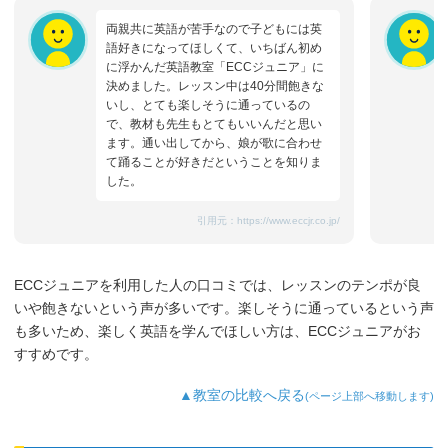
両親共に英語が苦手なので子どもには英
語好きになってほしくて、いちばん初め
に浮かんだ英語教室「ECCジュニア」に
決めました。レッスン中は40分間飽きな
いし、とても楽しそうに通っているの
で、教材も先生もとてもいいんだと思い
ます。通い出してから、娘が歌に合わせ
て踊ることが好きだということを知りま
した。
引用元：
https://www.eccjr.co.jp/
ECCジュニアを利用した人の口コミでは、レッスンのテンポが良
いや飽きないという声が多いです。楽しそうに通っているという声
も多いため、楽しく英語を学んでほしい方は、ECCジュニアがお
すすめです。
▲教室の比較へ戻る
(ページ上部へ移動します)