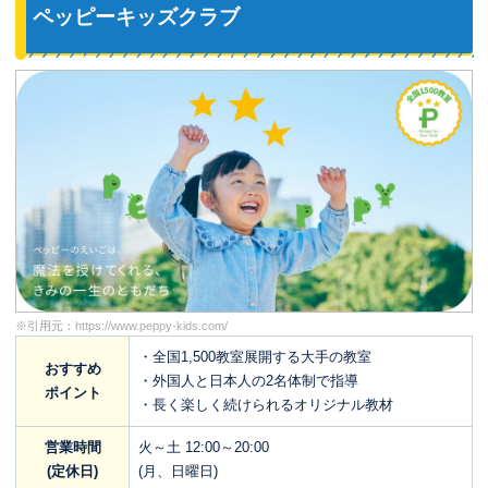
ペッピーキッズクラブ
※引用元：
https://www.peppy-kids.com/
・全国1,500教室展開する大手の教室
おすすめ
・外国人と日本人の2名体制で指導
ポイント
・長く楽しく続けられるオリジナル教材
営業時間
火～土 12:00～20:00
(定休日)
(月、日曜日)