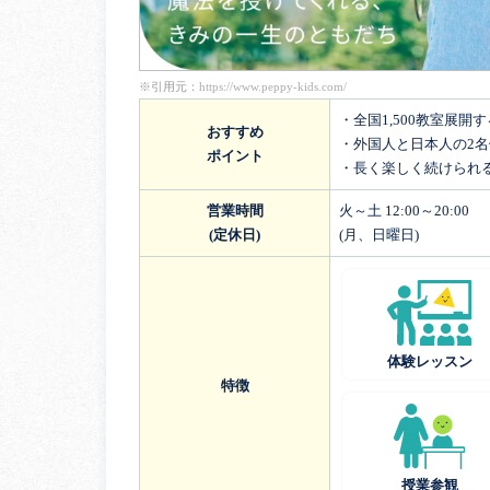
※引用元：
https://www.peppy-kids.com/
・全国1,500教室展開
おすすめ
・外国人と日本人の2
ポイント
・長く楽しく続けられ
営業時間
火～土 12:00～20:00
(定休日)
(月、日曜日)
体験レッスン
特徴
授業参観