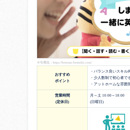
※引用元：
https://benesse-bestudio.com/
・バランス良いスキル
おすすめ
・少人数制で初心者で
ポイント
・アットホームな雰囲
営業時間
月～土 10:00～18:00
(定休日)
(日曜日)