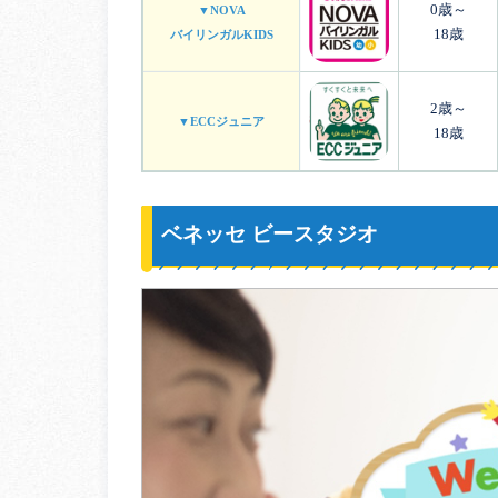
0歳～
▼NOVA
18歳
バイリンガルKIDS
2歳～
▼ECCジュニア
18歳
ベネッセ ビースタジオ