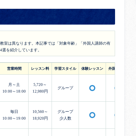
教室は異なります。本記事では「対象年齢」「外国人講師の有
4選を紹介しています。
営業時間
レッスン料
学習スタイル
体験レッスン
外国人講師
月～土
5,720～
グループ
〇
〇
10:00～18:00
12,980円
毎日
10,560～
グループ
〇
〇
10:00～19:00
18,920円
少人数