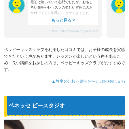
最初は泣いていて心配でしたが、おもし
ろい先生やレッスンの楽しい雰囲気のお
かげですぐに馴染むことができました。
たまにママと離れるときに嫌がることも
ありますが、先生が上手になだめてく
れ、お迎えのときはいつも笑顔です。
引用元：
https://www.peppy-kids.com/
まだ3歳なのでどうしても集中力が続かな
いのですが、歌やゲームなど体を使った
り、カードやDVDなど目で楽しめたり、
ペッピーキッズクラブを利用した口コミでは、お子様の成長を実感
3歳児を飽きさせない充実したレッスンだ
できたという声があります。レッスンが楽しいという声もあるた
と思います。うちの子は特に歌やダンス
が好きなようで、よく「Hello～♪」と歌
め、良い講師をお探しの方は、ペッピーキッズクラブがおすすめで
っています。
す。
最近では家の中の物やスーパーの野菜な
ど、色んなものを英語で教えてくれるよ
▲教室の比較へ戻る
(ページ上部へ移動します)
うになり、英語が身についてきているの
を実感しています。
ベネッセ ビースタジオ