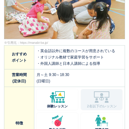
※引用元：
https://manabi-ba.jp/
・英会話以外に複数のコースが用意されている
おすすめ
・オリジナル教材で家庭学習をサポート
ポイント
・外国人講師と日本人講師による指導
営業時間
月～土 9:30～18:30
(定休日)
(日曜日)
体験レッスン
2名以下のレッスン
特徴