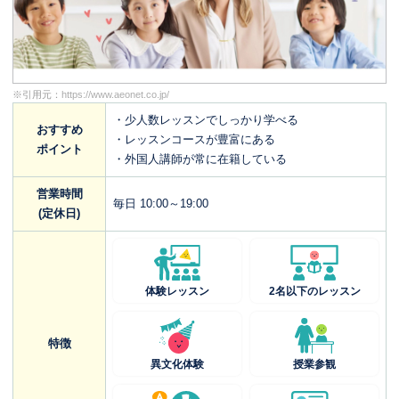
※引用元：
https://www.aeonet.co.jp/
・少人数レッスンでしっかり学べる
おすすめ
・レッスンコースが豊富にある
ポイント
・外国人講師が常に在籍している
営業時間
毎日 10:00～19:00
(定休日)
体験レッスン
2名以下のレッスン
特徴
異文化体験
授業参観