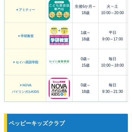
生後6か月～
火～土
▼アミティー
18歳
10:00～20:00
1歳～
平日
▼学研教室
18歳
9:00～17:00
0歳～
毎日
▼セイハ英語学院
15歳
10:00～18:00
0歳～
毎日
▼NOVA
18歳
9:30～21:30
バイリンガルKIDS
ペッピーキッズクラブ