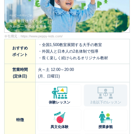
※引用元：
https://www.peppy-kids.com/
・全国1,500教室展開する大手の教室
おすすめ
・外国人と日本人の2名体制で指導
ポイント
・長く楽しく続けられるオリジナル教材
営業時間
火～土 12:00～20:00
(定休日)
(月、日曜日)
体験レッスン
2名以下のレッスン
特徴
異文化体験
授業参観