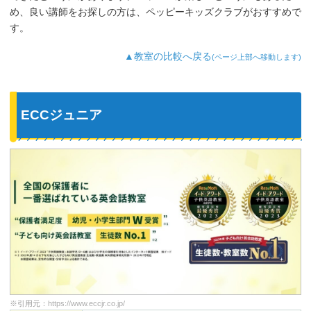
が好きなようで、よく「Hello～♪」と歌
め、良い講師をお探しの方は、ペッピーキッズクラブがおすすめで
っています。
す。
最近では家の中の物やスーパーの野菜な
ど、色んなものを英語で教えてくれるよ
▲教室の比較へ戻る
(ページ上部へ移動します)
うになり、英語が身についてきているの
を実感しています。
ECCジュニア
※引用元：
https://www.eccjr.co.jp/