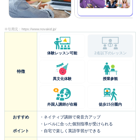
※引用元：
https://www.novakid.jp/
体験レッスン可能
2名以下のレッスン
特徴
異文化体験
授業参観
外国人講師が在籍
徒歩15分圏内
おすすめ
・ネイティブ講師で発音力アップ
・レベルに合った個別指導が受けられる
ポイント
・自宅で楽しく英語学習ができる