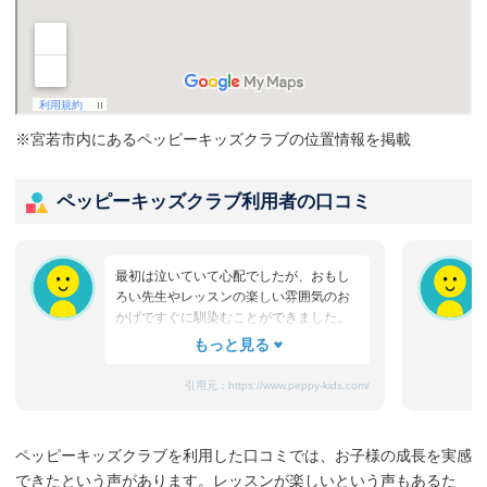
※宮若市内にあるペッピーキッズクラブの位置情報を掲載
ペッピーキッズクラブ利用者の口コミ
最初は泣いていて心配でしたが、おもし
ろい先生やレッスンの楽しい雰囲気のお
かげですぐに馴染むことができました。
たまにママと離れるときに嫌がることも
ありますが、先生が上手になだめてく
れ、お迎えのときはいつも笑顔です。
引用元：
https://www.peppy-kids.com/
まだ3歳なのでどうしても集中力が続かな
いのですが、歌やゲームなど体を使った
り、カードやDVDなど目で楽しめたり、
ペッピーキッズクラブを利用した口コミでは、お子様の成長を実感
3歳児を飽きさせない充実したレッスンだ
できたという声があります。レッスンが楽しいという声もあるた
と思います。うちの子は特に歌やダンス