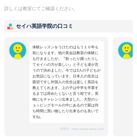
詳しくは教室にてご確認ください。
セイハ英語学院の口コミ
体験レッスンをうけたのはもう１０年も
前になります。他の英会話教室の体験に
も行きましたが、『歌ったり踊ったりし
てセイハの方が楽しい』と子ども達が言
うので決めました。今では3人の子どもが
お世話になっています。日本人の先生は
親切ですし外国人の先生は楽しく英語を
教えてくれます。上の子は中学を卒業す
るまでは辞めたくないと言う程です。英
検にもチャレンジ出来ました。大型のシ
ョッピングモールの中にあるので親は待
ち時間に買い物したり出来るのも良いで
すね。
引用元：
https://www.seiha.com/