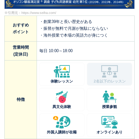
※引用元：
https://www.seiha.com/
・創業39年と長い歴史がある
おすすめ
・振替が無料で月謝が無駄にならない
ポイント
・海外授業で本場の英語力が身につく
営業時間
毎日 10:00～18:00
(定休日)
体験レッスン
2名以下のレッスン
特徴
異文化体験
授業参観
外国人講師が在籍
オンラインあり