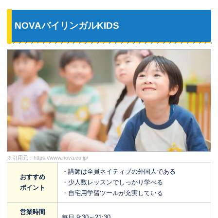
NOVAバイリンガルKIDS
※引用元：
https://www.nova.co.jp/
・講師は全員ネイティブの外国人である
おすすめ
・少人数レッスンでしっかり学べる
ポイント
・自宅用学習ツールが充実している
営業時間
毎日 9:30～21:30