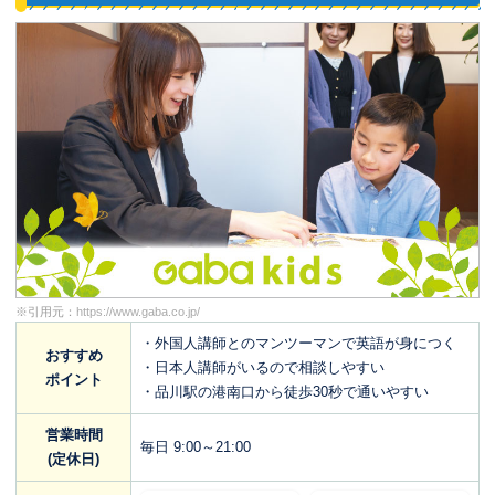
※引用元：
https://www.gaba.co.jp/
・外国人講師とのマンツーマンで英語が身につく
おすすめ
・日本人講師がいるので相談しやすい
ポイント
・品川駅の港南口から徒歩30秒で通いやすい
営業時間
毎日 9:00～21:00
(定休日)