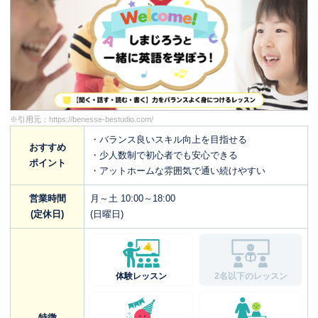
※引用元：
https://benesse-bestudio.com/
・バランス良いスキル向上を目指せる
おすすめ
・少人数制で初心者でも安心できる
ポイント
・アットホームな雰囲気で通い続けやすい
営業時間
月～土 10:00～18:00
(定休日)
(日曜日)
体験レッスン
2名以下のレッスン
特徴