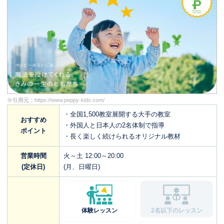
※引用元：
https://www.peppy-kids.com/
・全国1,500教室展開する大手の教室
おすすめ
・外国人と日本人の2名体制で指導
ポイント
・長く楽しく続けられるオリジナル教材
営業時間
火～土 12:00～20:00
(定休日)
(月、日曜日)
体験レッスン
2名以下のレッスン