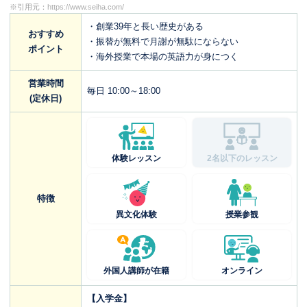
※引用元：
https://www.seiha.com/
・創業39年と長い歴史がある
おすすめ
・振替が無料で月謝が無駄にならない
ポイント
・海外授業で本場の英語力が身につく
営業時間
毎日 10:00～18:00
(定休日)
体験レッスン
2名以下のレッスン
特徴
異文化体験
授業参観
外国人講師が在籍
オンライン
【入学金】