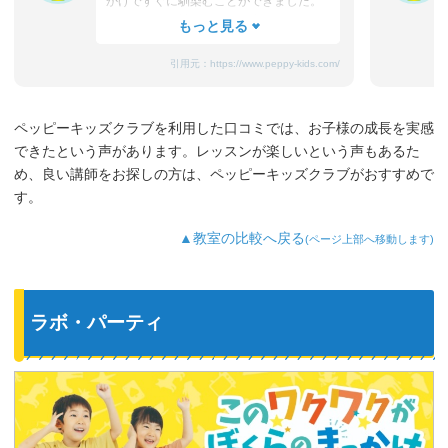
かげですぐに馴染むことができました。
たまにママと離れるときに嫌がることも
ありますが、先生が上手になだめてく
れ、お迎えのときはいつも笑顔です。
引用元：
https://www.peppy-kids.com/
まだ3歳なのでどうしても集中力が続かな
いのですが、歌やゲームなど体を使った
り、カードやDVDなど目で楽しめたり、
ペッピーキッズクラブを利用した口コミでは、お子様の成長を実感
3歳児を飽きさせない充実したレッスンだ
できたという声があります。レッスンが楽しいという声もあるた
と思います。うちの子は特に歌やダンス
が好きなようで、よく「Hello～♪」と歌
め、良い講師をお探しの方は、ペッピーキッズクラブがおすすめで
っています。
す。
最近では家の中の物やスーパーの野菜な
ど、色んなものを英語で教えてくれるよ
▲教室の比較へ戻る
(ページ上部へ移動します)
うになり、英語が身についてきているの
を実感しています。
ラボ・パーティ