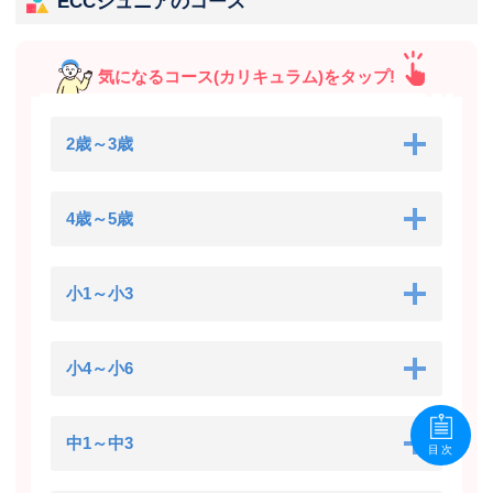
ECCジュニアのコース
気になるコース(カリキュラム)をタップ!
2歳～3歳
4歳～5歳
小1～小3
小4～小6
中1～中3
目次