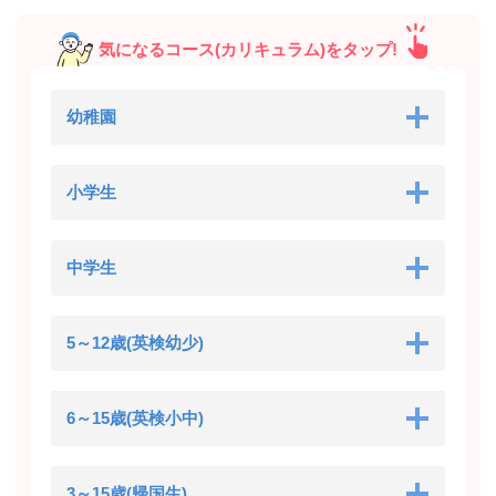
気になるコース(カリキュラム)をタップ!
幼稚園
小学生
中学生
5～12歳(英検幼少)
6～15歳(英検小中)
3～15歳(帰国生)