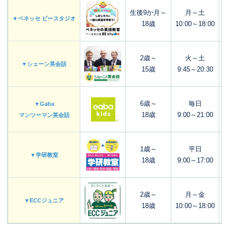
生後9か月～
月～土
▼ベネッセ ビースタジオ
18歳
10:00～18:00
2歳～
火～土
▼シェーン英会話
15歳
9:45～20:30
6歳～
毎日
▼Gaba
18歳
9:00～21:00
マンツーマン英会話
1歳～
平日
▼学研教室
18歳
9:00～17:00
2歳～
月～金
▼ECCジュニア
18歳
10:00～18:00