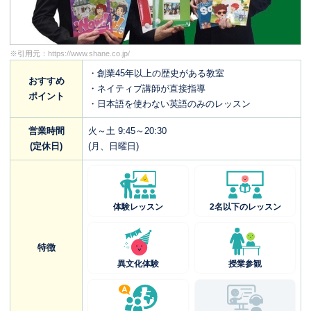
※引用元：
https://www.shane.co.jp/
・創業45年以上の歴史がある教室
おすすめ
・ネイティブ講師が直接指導
ポイント
・日本語を使わない英語のみのレッスン
営業時間
火～土 9:45～20:30
(定休日)
(月、日曜日)
体験レッスン
2名以下のレッスン
特徴
異文化体験
授業参観