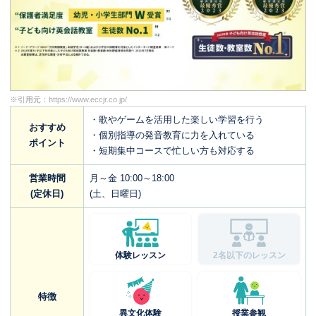
※引用元：
https://www.eccjr.co.jp/
・歌やゲームを活用した楽しい学習を行う
おすすめ
・個別指導の発音教育に力を入れている
ポイント
・短期集中コースで忙しい方も対応する
営業時間
月～金 10:00～18:00
(定休日)
(土、日曜日)
体験レッスン
2名以下のレッスン
特徴
異文化体験
授業参観