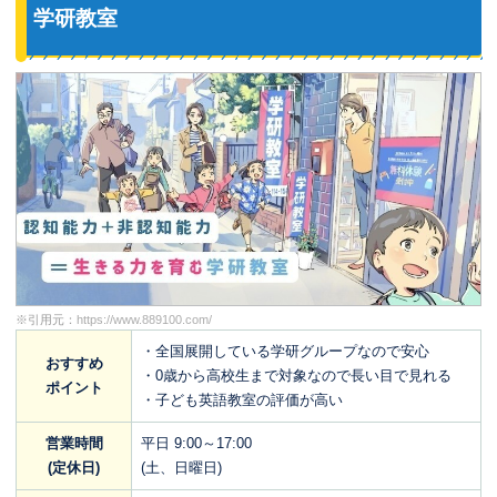
学研教室
※引用元：
https://www.889100.com/
・全国展開している学研グループなので安心
おすすめ
・0歳から高校生まで対象なので長い目で見れる
ポイント
・子ども英語教室の評価が高い
営業時間
平日 9:00～17:00
(定休日)
(土、日曜日)