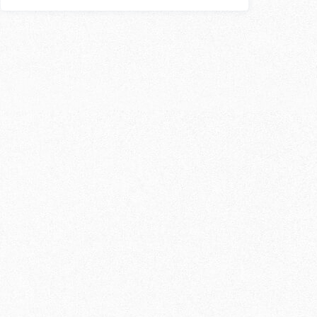
スン
外国人講師
〇
〇
〇
〇