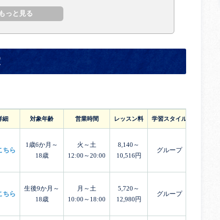
室
詳細
対象年齢
営業時間
レッスン料
学習スタイル
体験レッ
1歳6か月～
火～土
8,140～
こちら
グループ
18歳
12:00～20:00
10,516円
生後9か月～
月～土
5,720～
こちら
グループ
18歳
10:00～18:00
12,980円