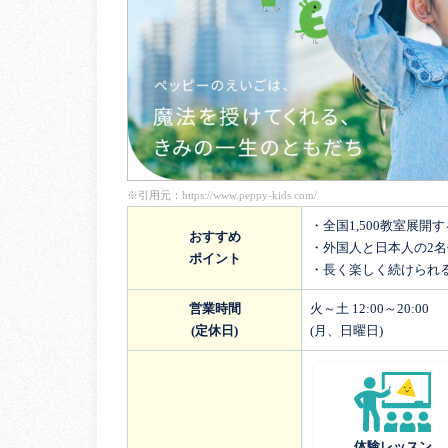
※引用元：
https://www.peppy-kids.com/
・全国1,500教室展開
おすすめ
・外国人と日本人の2
ポイント
・長く楽しく続けられ
営業時間
火～土 12:00～20:00
(定休日)
(月、日曜日)
体験レッスン