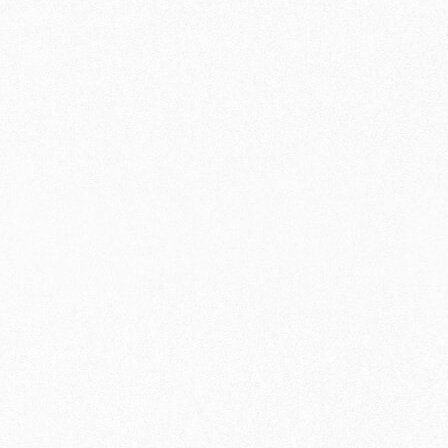
〇
〇
〇
〇
〇
〇
〇
〇
〇
〇