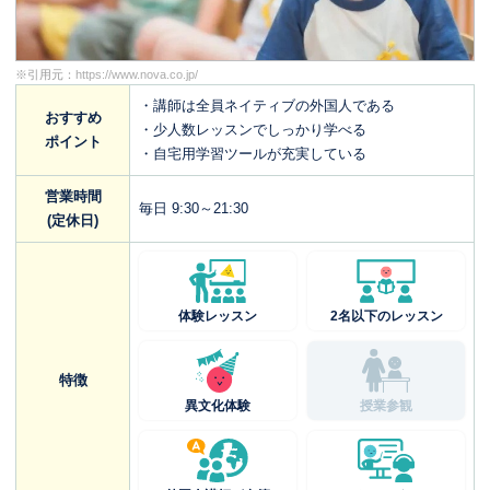
※引用元：
https://www.nova.co.jp/
・講師は全員ネイティブの外国人である
おすすめ
・少人数レッスンでしっかり学べる
ポイント
・自宅用学習ツールが充実している
営業時間
毎日 9:30～21:30
(定休日)
体験レッスン
2名以下のレッスン
特徴
異文化体験
授業参観