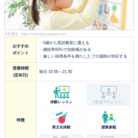
※引用元：
https://school.jp.yamaha.com/
・0歳から英語教室に通える
おすすめ
・継続率93%で信頼感がある
ポイント
・厳しい採用条件を満たしたプロ講師が対応する
営業時間
毎日 10:00～21:30
(定休日)
体験レッスン
2名以下のレッスン
特徴
異文化体験
授業参観