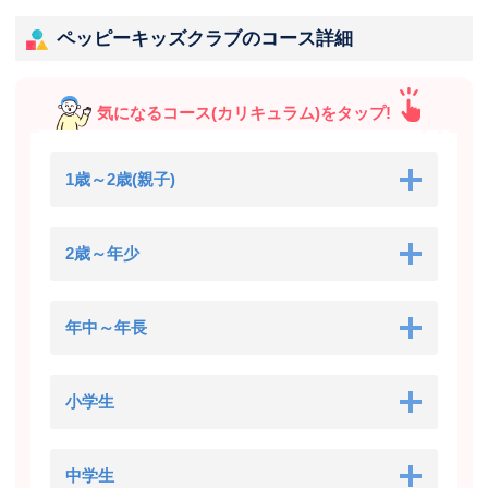
ペッピーキッズクラブのコース詳細
気になるコース(カリキュラム)をタップ!
1歳～2歳(親子)
2歳～年少
年中～年長
小学生
中学生