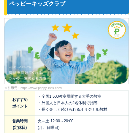
ペッピーキッズクラブ
※引用元：
https://www.peppy-kids.com/
・全国1,500教室展開する大手の教室
おすすめ
・外国人と日本人の2名体制で指導
ポイント
・長く楽しく続けられるオリジナル教材
営業時間
火～土 12:00～20:00
(定休日)
(月、日曜日)