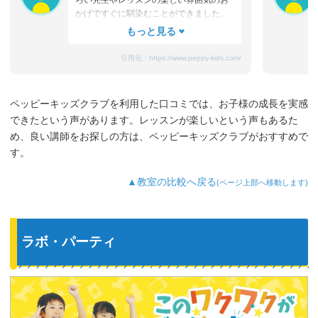
ろい先生やレッスンの楽しい雰囲気のお
かげですぐに馴染むことができました。
たまにママと離れるときに嫌がることも
ありますが、先生が上手になだめてく
れ、お迎えのときはいつも笑顔です。
引用元：
https://www.peppy-kids.com/
まだ3歳なのでどうしても集中力が続かな
いのですが、歌やゲームなど体を使った
り、カードやDVDなど目で楽しめたり、
ペッピーキッズクラブを利用した口コミでは、お子様の成長を実感
3歳児を飽きさせない充実したレッスンだ
できたという声があります。レッスンが楽しいという声もあるた
と思います。うちの子は特に歌やダンス
が好きなようで、よく「Hello～♪」と歌
め、良い講師をお探しの方は、ペッピーキッズクラブがおすすめで
っています。
す。
最近では家の中の物やスーパーの野菜な
ど、色んなものを英語で教えてくれるよ
▲教室の比較へ戻る
(ページ上部へ移動します)
うになり、英語が身についてきているの
を実感しています。
ラボ・パーティ