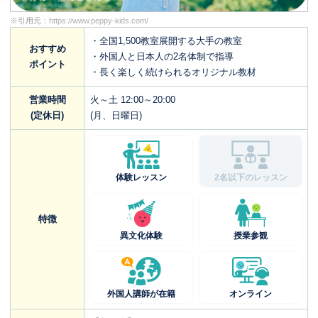
※引用元：
https://www.peppy-kids.com/
・全国1,500教室展開する大手の教室
おすすめ
・外国人と日本人の2名体制で指導
ポイント
・長く楽しく続けられるオリジナル教材
営業時間
火～土 12:00～20:00
(定休日)
(月、日曜日)
体験レッスン
2名以下のレッスン
特徴
異文化体験
授業参観
外国人講師が在籍
オンライン