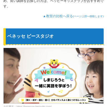
が好きなようで、よく「Hello～♪」と歌
め、良い講師をお探しの方は、ペッピーキッズクラブがおすすめで
っています。
す。
最近では家の中の物やスーパーの野菜な
ど、色んなものを英語で教えてくれるよ
▲教室の比較へ戻る
(ページ上部へ移動します)
うになり、英語が身についてきているの
を実感しています。
ベネッセ ビースタジオ
※引用元：
https://benesse-bestudio.com/