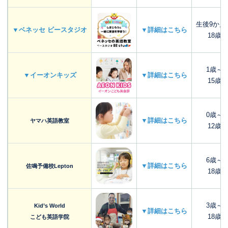
生後9か月
▼ベネッセ ビースタジオ
▼詳細はこちら
18歳
1歳～
▼イーオンキッズ
▼詳細はこちら
15歳
0歳～
▼詳細はこちら
ヤマハ英語教室
12歳
6歳～
▼詳細はこちら
佐鳴予備校Lepton
18歳
3歳～
Kid’s World
▼詳細はこちら
18歳
こども英語学院