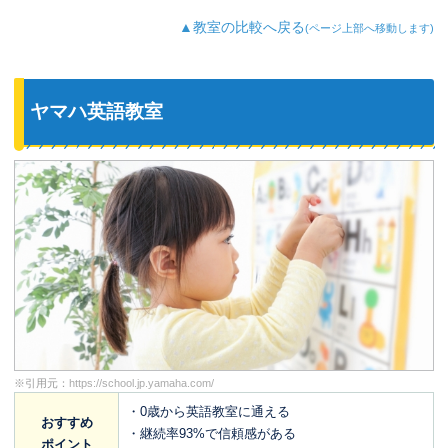
▲教室の比較へ戻る
(ページ上部へ移動します)
ヤマハ英語教室
※引用元：
https://school.jp.yamaha.com/
・0歳から英語教室に通える
おすすめ
・継続率93%で信頼感がある
ポイント