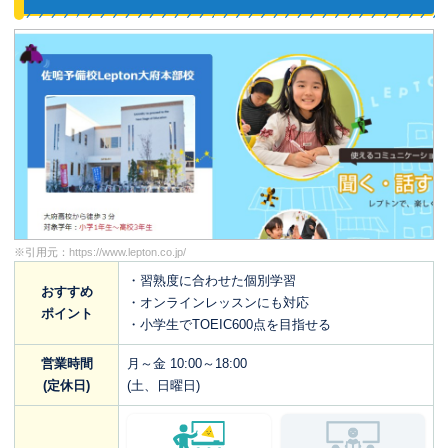
※引用元：
https://www.lepton.co.jp/
・習熟度に合わせた個別学習
おすすめ
・オンラインレッスンにも対応
ポイント
・小学生でTOEIC600点を目指せる
営業時間
月～金 10:00～18:00
(定休日)
(土、日曜日)