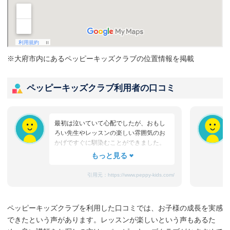
※大府市内にあるペッピーキッズクラブの位置情報を掲載
ペッピーキッズクラブ利用者の口コミ
最初は泣いていて心配でしたが、おもし
ろい先生やレッスンの楽しい雰囲気のお
かげですぐに馴染むことができました。
たまにママと離れるときに嫌がることも
ありますが、先生が上手になだめてく
れ、お迎えのときはいつも笑顔です。
引用元：
https://www.peppy-kids.com/
まだ3歳なのでどうしても集中力が続かな
いのですが、歌やゲームなど体を使った
り、カードやDVDなど目で楽しめたり、
ペッピーキッズクラブを利用した口コミでは、お子様の成長を実感
3歳児を飽きさせない充実したレッスンだ
できたという声があります。レッスンが楽しいという声もあるた
と思います。うちの子は特に歌やダンス