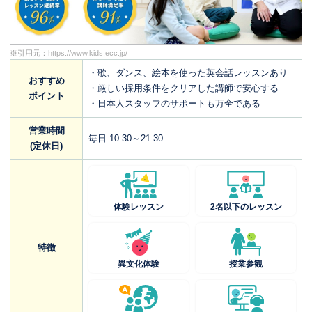
※引用元：
https://www.kids.ecc.jp/
・歌、ダンス、絵本を使った英会話レッスンあり
おすすめ
・厳しい採用条件をクリアした講師で安心する
ポイント
・日本人スタッフのサポートも万全である
営業時間
毎日 10:30～21:30
(定休日)
体験レッスン
2名以下のレッスン
特徴
異文化体験
授業参観