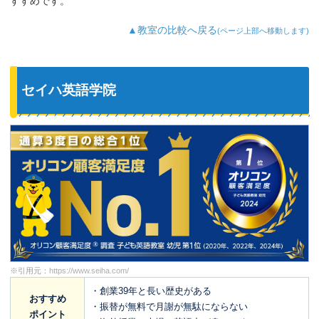
すすめです。
▲教室の比較へ戻る
(ページ上部へ移動します)
セイハ英語学院
※引用元：
https://www.seiha.com/
・創業39年と長い歴史がある
おすすめ
・振替が無料で月謝が無駄にならない
ポイント