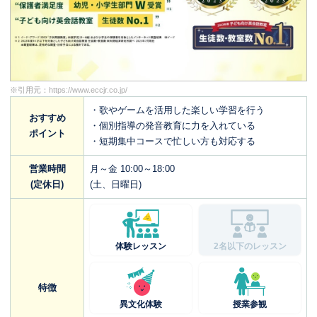
※引用元：
https://www.eccjr.co.jp/
・歌やゲームを活用した楽しい学習を行う
おすすめ
・個別指導の発音教育に力を入れている
ポイント
・短期集中コースで忙しい方も対応する
営業時間
月～金 10:00～18:00
(定休日)
(土、日曜日)
体験レッスン
2名以下のレッスン
特徴
異文化体験
授業参観