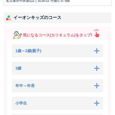
名古屋市中区金山2丁目16-22 守随ビル 5階
イーオンキッズのコース
気になるコース(カリキュラム)をタップ!
1歳～2歳(親子)
3歳
年中～年長
小学生