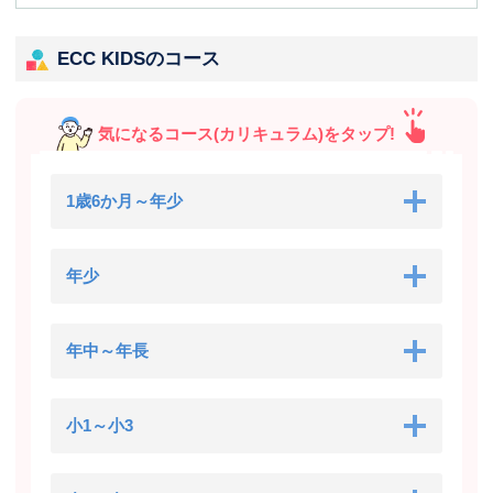
ECC KIDSのコース
気になるコース(カリキュラム)をタップ!
1歳6か月～年少
年少
年中～年長
小1～小3