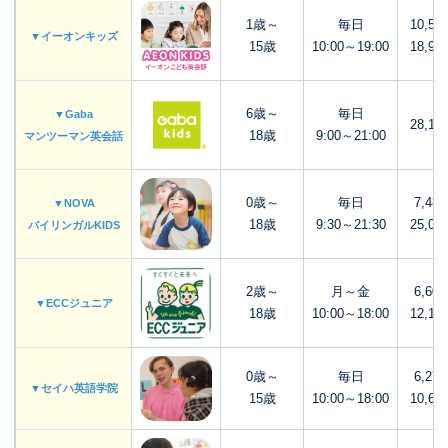
1歳～
毎日
10,56
▼イーオンキッズ
15歳
10:00～19:00
18,92
6歳～
毎日
▼Gaba
28,16
18歳
9:00～21:00
マンツーマン英会話
0歳～
毎日
7,48
▼NOVA
18歳
9:30～21:30
25,00
バイリンガルKIDS
2歳～
月～金
6,60
▼ECCジュニア
18歳
10:00～18:00
12,10
0歳～
毎日
6,27
▼セイハ英語学院
15歳
10:00～18:00
10,67