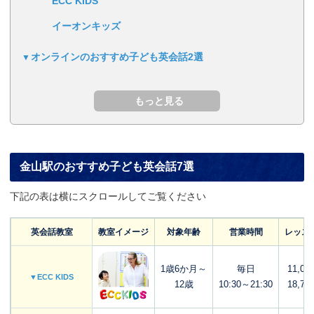
ECC KIDS
イーオンキッズ
オンラインのおすすめ子ども英会話2選
金山駅のおすすめ子ども英会話7選
下記の表は横にスクロールしてご覧ください
英会話教室
教室イメージ
対象年齢
営業時間
レッス
1歳6か月～
毎日
11,00
▼ECC KIDS
12歳
10:30～21:30
18,70