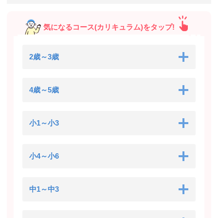
気になるコース(カリキュラム)をタップ!
2歳～3歳
4歳～5歳
小1～小3
小4～小6
中1～中3