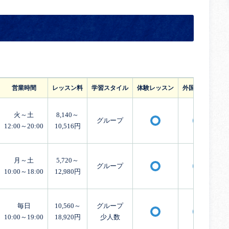
営業時間
レッスン料
学習スタイル
体験レッスン
外国人講師
火～土
8,140～
グループ
〇
〇
12:00～20:00
10,516円
月～土
5,720～
グループ
〇
〇
10:00～18:00
12,980円
毎日
10,560～
グループ
〇
〇
10:00～19:00
18,920円
少人数