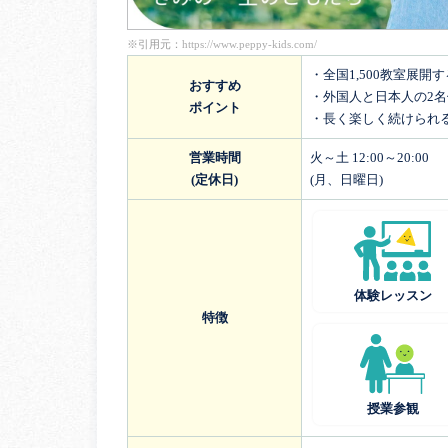
※引用元：
https://www.peppy-kids.com/
・全国1,500教室展開
おすすめ
・外国人と日本人の2
ポイント
・長く楽しく続けられ
営業時間
火～土 12:00～20:00
(定休日)
(月、日曜日)
体験レッスン
特徴
授業参観