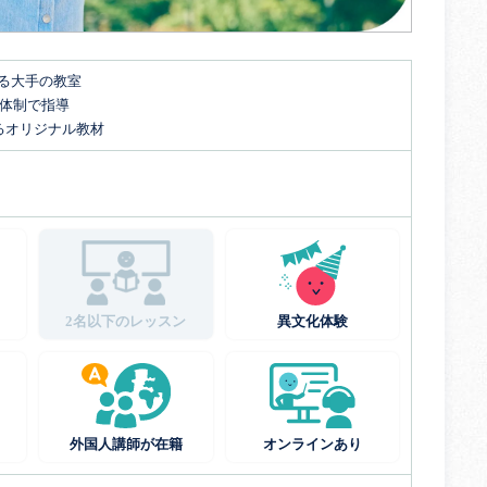
する大手の教室
名体制で指導
るオリジナル教材
2名以下のレッスン
異文化体験
外国人講師が在籍
オンラインあり