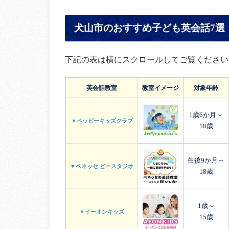
犬山市のおすすめ子ども英会話7選
下記の表は横にスクロールしてご覧ください
英会話教室
教室イメージ
対象年齢
1歳6か月～
▼ペッピーキッズクラブ
18歳
生後9か月～
▼ベネッセ ビースタジオ
18歳
1歳～
▼イーオンキッズ
15歳