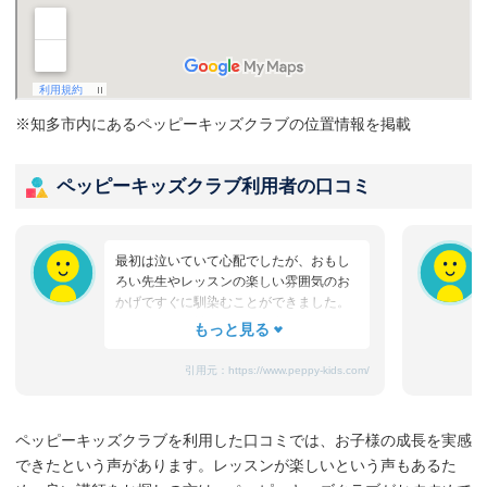
※知多市内にあるペッピーキッズクラブの位置情報を掲載
ペッピーキッズクラブ利用者の口コミ
最初は泣いていて心配でしたが、おもし
ろい先生やレッスンの楽しい雰囲気のお
かげですぐに馴染むことができました。
たまにママと離れるときに嫌がることも
ありますが、先生が上手になだめてく
れ、お迎えのときはいつも笑顔です。
引用元：
https://www.peppy-kids.com/
まだ3歳なのでどうしても集中力が続かな
いのですが、歌やゲームなど体を使った
り、カードやDVDなど目で楽しめたり、
ペッピーキッズクラブを利用した口コミでは、お子様の成長を実感
3歳児を飽きさせない充実したレッスンだ
できたという声があります。レッスンが楽しいという声もあるた
と思います。うちの子は特に歌やダンス