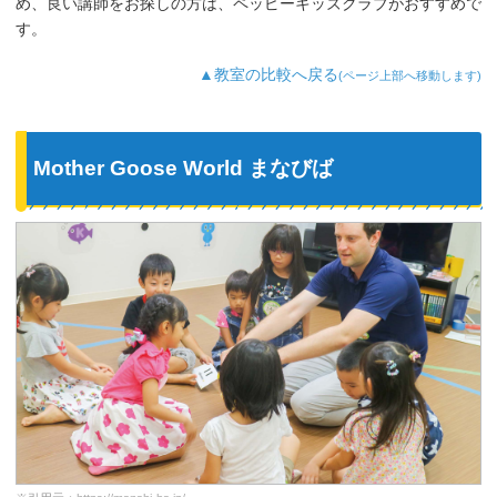
が好きなようで、よく「Hello～♪」と歌
め、良い講師をお探しの方は、ペッピーキッズクラブがおすすめで
っています。
す。
最近では家の中の物やスーパーの野菜な
ど、色んなものを英語で教えてくれるよ
▲教室の比較へ戻る
(ページ上部へ移動します)
うになり、英語が身についてきているの
を実感しています。
Mother Goose World まなびば