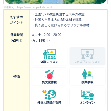
※引用元：
https://www.peppy-kids.com/
・全国1,500教室展開する大手の教室
おすすめ
・外国人と日本人の2名体制で指導
ポイント
・長く楽しく続けられるオリジナル教材
営業時間
火～土 12:00～20:00
(定休日)
(月、日曜日)
体験レッスン
2名以下のレッスン
特徴
異文化体験
授業参観
外国人講師が在籍
オンライン