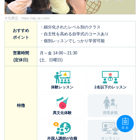
※引用元：
https://aly-ac.com/
・細分化されたレベル別のクラス
おすすめ
・自主性を高める自学式のコースあり
ポイント
・個別レッスンでしっかり学習可能
営業時間
月～金 14:00～21:30
(定休日)
(土、日曜日)
体験レッスン
2名以下のレッスン
特徴
異文化体験
授業参観
目次
外国人講師が在籍
オンライン