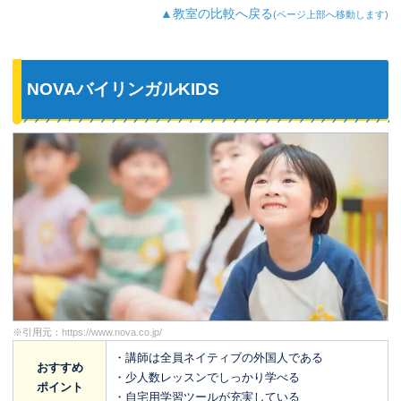
▲教室の比較へ戻る
(ページ上部へ移動します)
NOVAバイリンガルKIDS
※引用元：
https://www.nova.co.jp/
・講師は全員ネイティブの外国人である
おすすめ
・少人数レッスンでしっかり学べる
ポイント
・自宅用学習ツールが充実している