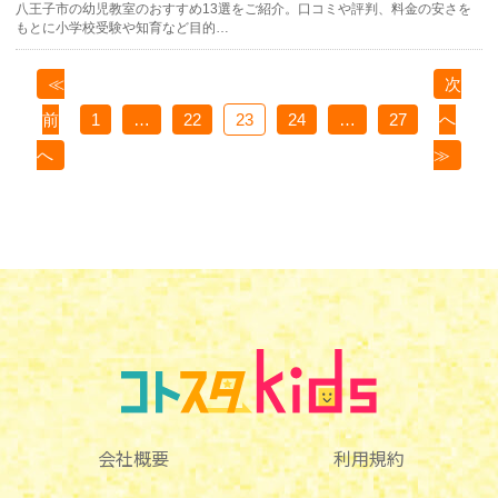
八王子市の幼児教室のおすすめ13選をご紹介。口コミや評判、料金の安さを
もとに小学校受験や知育など目的…
≪
次
前
1
…
22
23
24
…
27
へ
へ
≫
会社概要
利用規約