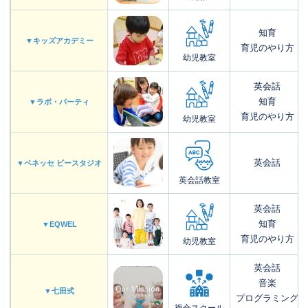
知育
▼キッズアカデミー
育児のやり方
幼児教室
英会話
知育
▼ラボ・パーティ
育児のやり方
幼児教室
英会話
▼ベネッセ ビースタジオ
英会話教室
英会話
知育
▼EQWEL
育児のやり方
幼児教室
英会話
音楽
▼七田式
プログラミング