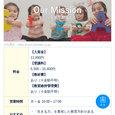
※引用元：
https://www.shichida.co.jp/
【入室金】
11,000円
【受講料】
5,500～15,400円
料金
【教材費】
あり（※金額不明）
【教室維持管理費】
あり（※金額不明）
営業時間
月～金 10:00～17:00
目次
・「生きる力」を重視した教育方針がある
おすすめ