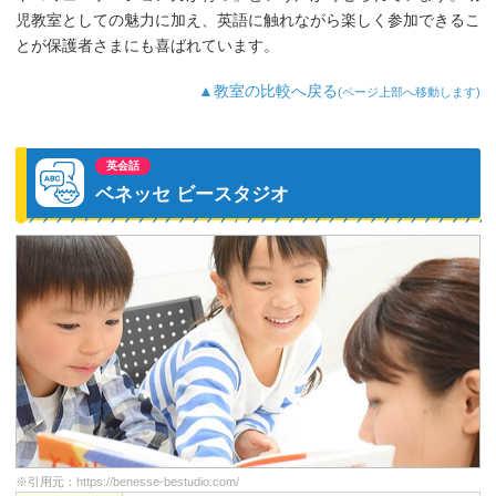
児教室としての魅力に加え、英語に触れながら楽しく参加できるこ
とが保護者さまにも喜ばれています。
▲教室の比較へ戻る
(ページ上部へ移動します)
英会話
ベネッセ ビースタジオ
※引用元：
https://benesse-bestudio.com/