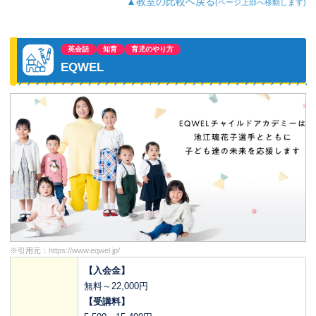
▲教室の比較へ戻る
(ページ上部へ移動します)
英会話
知育
育児のやり方
EQWEL
※引用元：
https://www.eqwel.jp/
【入会金】
無料～22,000円
【受講料】