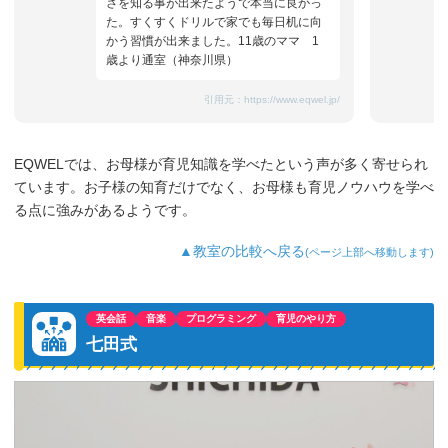
さを知る事が出来たようで本当に良かっ
た。すくすくドリルで家でも毎日机に向
かう習慣が出来ました。11歳のママ 1
歳より通室（神奈川県）
引用元：
https://www.eqwel.jp/
EQWELでは、お母様が育児知識を学べたという声が多く寄せられ
ています。お子様の知育だけでなく、お母様も育児ノウハウを学べ
る点に強みがあるようです。
▲教室の比較へ戻る
(ページ上部へ移動します)
英会話
音楽
プログラミング
育児のやり方
七田式