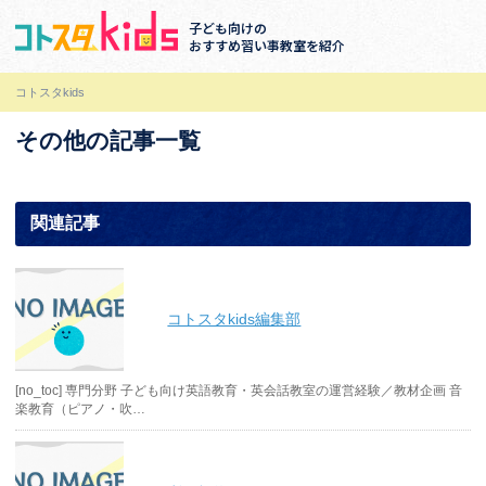
子ども向けの
おすすめ習い事教室を紹介
コトスタkids
その他の記事一覧
関連記事
コトスタkids編集部
[no_toc] 専門分野 子ども向け英語教育・英会話教室の運営経験／教材企画 音
楽教育（ピアノ・吹…