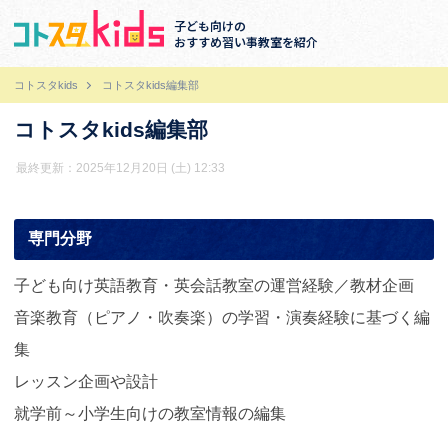
子ども向けの
おすすめ習い事教室を紹介
コトスタkids
コトスタkids編集部
コトスタkids編集部
最終更新：2025年12月20日 (土) 12:33
専門分野
子ども向け英語教育・英会話教室の運営経験／教材企画
音楽教育（ピアノ・吹奏楽）の学習・演奏経験に基づく編
集
レッスン企画や設計
就学前～小学生向けの教室情報の編集