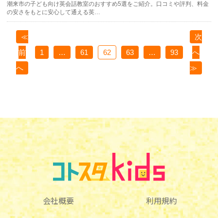
潮来市の子ども向け英会話教室のおすすめ5選をご紹介。口コミや評判、料金
の安さをもとに安心して通える英…
≪
次
前
1
…
61
62
63
…
93
へ
へ
≫
会社概要
利用規約