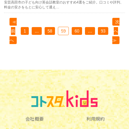
安芸高田市の子ども向け英会話教室のおすすめ4選をご紹介。口コミや評判、
料金の安さをもとに安心して通え…
≪
次
前
1
…
58
59
60
…
93
へ
へ
≫
会社概要
利用規約