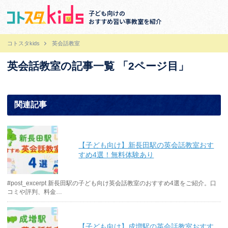
子ども向けの
おすすめ習い事教室を紹介
コトスタkids
英会話教室
英会話教室の記事一覧 「2ページ目」
関連記事
【子ども向け】新長田駅の英会話教室おす
すめ4選！無料体験あり
#post_excerpt 新長田駅の子ども向け英会話教室のおすすめ4選をご紹介。口
コミや評判、料金…
【子ども向け】成増駅の英会話教室おすす