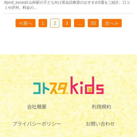
#post_excerpt 山科駅の子ども向け英会話教室のおすすめ5選をご紹介。口コ
ミや評判、料金の…
≪前へ
1
2
3
…
93
次へ≫
会社概要
利用規約
プライバシーポリシー
お問い合わせ