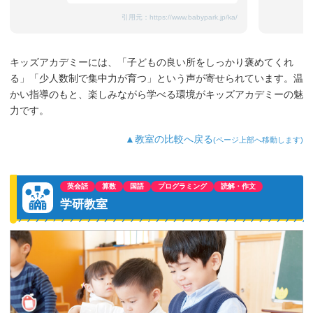
引用元：
https://www.babypark.jp/ka/
キッズアカデミーには、「子どもの良い所をしっかり褒めてくれ
る」「少人数制で集中力が育つ」という声が寄せられています。温
かい指導のもと、楽しみながら学べる環境がキッズアカデミーの魅
力です。
▲教室の比較へ戻る
(ページ上部へ移動します)
英会話
算数
国語
プログラミング
読解・作文
学研教室