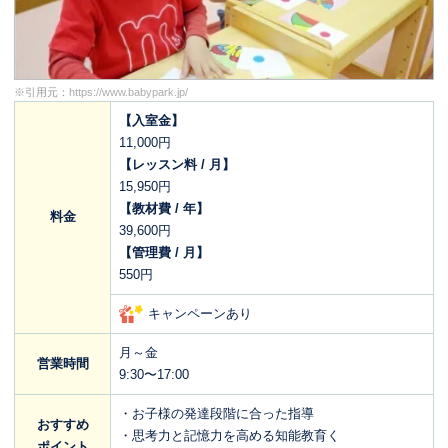
※引用元：
https://www.babypark.jp/
【入室金】
11,000円
【レッスン料 / 月】
15,950円
【教材費 / 年】
料金
39,600円
【管理費 / 月】
550円
キャンペーンあり
月～金
営業時間
9:30〜17:00
・お子様の発達段階に合った指導
おすすめ
・思考力と記憶力を高める知能教育く
ポイント