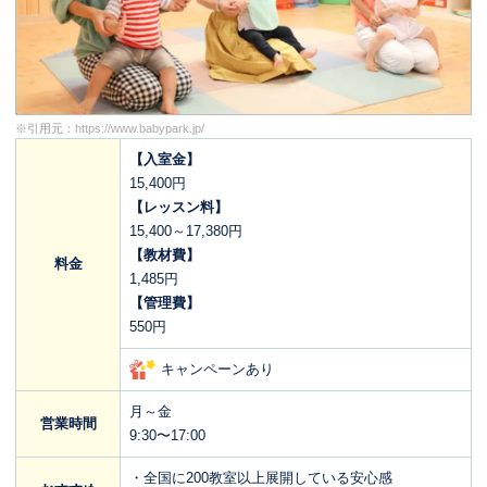
※引用元：
https://www.babypark.jp/
【入室金】
15,400円
【レッスン料】
15,400～17,380円
【教材費】
料金
1,485円
【管理費】
550円
キャンペーンあり
月～金
営業時間
9:30〜17:00
・全国に200教室以上展開している安心感