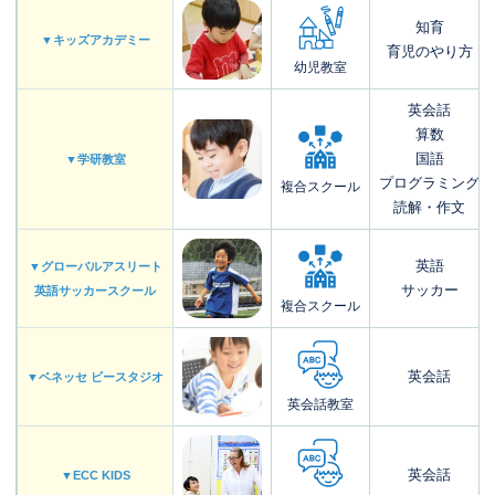
知育
▼キッズアカデミー
育児のやり方
幼児教室
英会話
算数
国語
▼学研教室
プログラミング
複合スクール
読解・作文
英語
▼グローバルアスリート
サッカー
英語サッカースクール
複合スクール
英会話
▼ベネッセ ビースタジオ
英会話教室
英会話
▼ECC KIDS