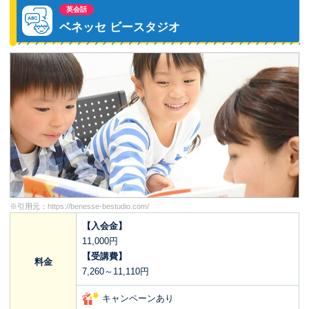
英会話
ベネッセ ビースタジオ
※引用元：
https://benesse-bestudio.com/
【入会金】
11,000円
【受講費】
料金
7,260～11,110円
キャンペーンあり