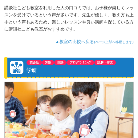
一人で何かをすることに最初はどうなる
講談社こども教室を利用した人の口コミでは、お子様が楽しくレッ
かと思いましたが、今では先生とお友達
スンを受けているという声が多いです。先生が優しく、教え方も上
と一緒にいろいろなことに挑戦し学んで
います。これからも少しずつ成長してい
手という声もあるため、楽しいレッスンや良い講師を探している方
ってほしいと思っています。
に講談社こども教室がおすすめです。
▲教室の比較へ戻る
(ページ上部へ移動します)
英会話
算数
国語
プログラミング
読解・作文
学研