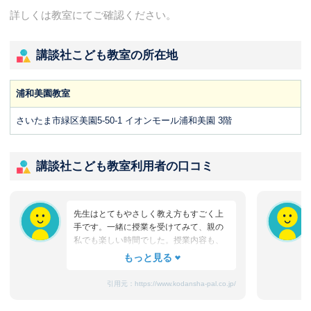
詳しくは教室にてご確認ください。
講談社こども教室の所在地
浦和美園教室
さいたま市緑区美園5-50-1 イオンモール浦和美園 3階
講談社こども教室利用者の口コミ
先生はとてもやさしく教え方もすごく上
手です。一緒に授業を受けてみて、親の
私でも楽しい時間でした。授業内容も、
私では想像もつかないような教具の使い
方で子ども達が興味をもつような楽しい
教え方をしていて、子どもが毎週お教室
引用元：
https://www.kodansha-pal.co.jp/
の日を楽しみにしているのがよく分かり
ました。生まれて初めて親元から離れて