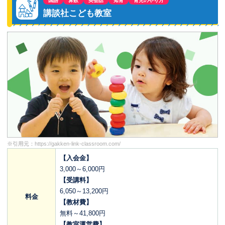
国語
算数
英会話
知育
育児のやり方
講談社こども教室
※引用元：
https://gakken-link-classroom.com/
【入会金】
3,000～6,000円
【受講料】
6,050～13,200円
料金
【教材費】
無料～41,800円
【教室運営費】