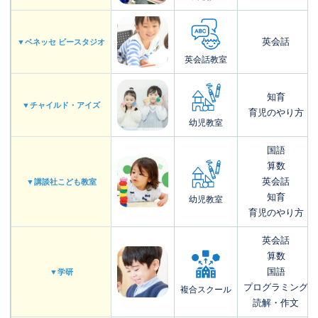
英会話
▼ベネッセ ビースタジオ
英会話教室
知育
▼チャイルド・アイズ
育児のやり方
幼児教室
国語
算数
英会話
▼講談社こども教室
知育
幼児教室
育児のやり方
英会話
算数
国語
▼学研
プログラミング
複合スクール
読解・作文