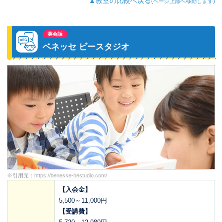
▲教室の比較へ戻る
(ページ上部へ移動します)
英会話
ベネッセ ビースタジオ
※引用元：
https://benesse-bestudio.com/
【入会金】
5,500～11,000円
【受講費】