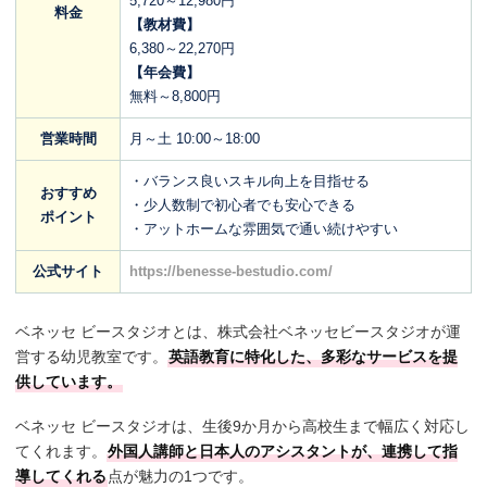
5,720～12,980円
料金
【教材費】
6,380～22,270円
【年会費】
無料～8,800円
営業時間
月～土 10:00～18:00
・バランス良いスキル向上を目指せる
おすすめ
・少人数制で初心者でも安心できる
ポイント
・アットホームな雰囲気で通い続けやすい
公式サイト
https://benesse-bestudio.com/
ベネッセ ビースタジオとは、株式会社ベネッセビースタジオが運
営する幼児教室です。
英語教育に特化した、多彩なサービスを提
供しています。
ベネッセ ビースタジオは、生後9か月から高校生まで幅広く対応し
てくれます。
外国人講師と日本人のアシスタントが、連携して指
導してくれる
点が魅力の1つです。