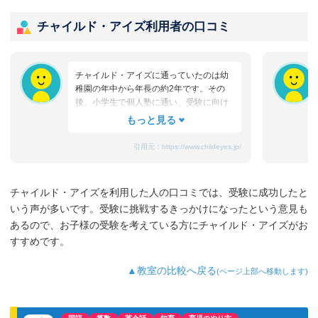
チャイルド・アイズ利用者の口コミ
チャイルド・アイズに通っていたのは幼
稚園の年中から年長の約2年です。その
後、小学生で個人塾に通い、受験に向け
て進学塾へ転塾。第一志望だった灘中に
今年見事に合格し、その報告を各塾にし
ようとしたところ、本人から「真っ先に
引用元：
https://www.childeyes.jp/
チャイルド・アイズに連絡をしてお礼を
言って欲しい」と言われました。幼稚園
児でまだ何も分からないと思っていた息
チャイルド・アイズを利用した人の口コミでは、受験に成功したと
子が、いつもチャイルド・アイズの先生
いう声が多いです。受験に挑戦するきっかけになったという意見も
が「大丈夫だから！できるから！」と励
ましてくれ、「こんなにできるんだか
あるので、お子様の受験を考えている方にチャイルド・アイズがお
ら、いいところ・高いところを（中学受
すすめです。
験）目指しなさい！」と言ってくれたこ
とを、今日までずっと心の支えにしてい
▲教室の比較へ戻る
(ページ上部へ移動します)
たようです。本当にありがとうございま
した。