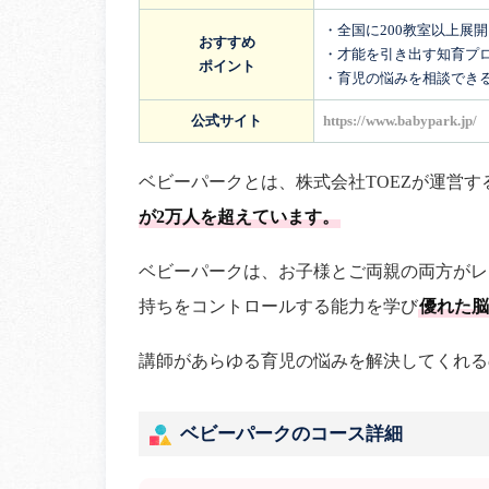
・全国に200教室以上展
おすすめ
・才能を引き出す知育プ
ポイント
・育児の悩みを相談でき
公式サイト
https://www.babypark.jp/
ベビーパークとは、株式会社TOEZが運営す
が2万人を超えています。
ベビーパークは、お子様とご両親の両方がレ
持ちをコントロールする能力を学び
優れた脳
講師があらゆる育児の悩みを解決してくれる
ベビーパークのコース詳細