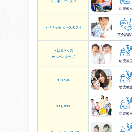
▼ラボ・パーティ
幼児教
▼ベネッセ ビースタジオ
英会話教
▼はまキッズ
オルパスクラブ
幼児教
▼コペル
幼児教
▼EQWEL
幼児教