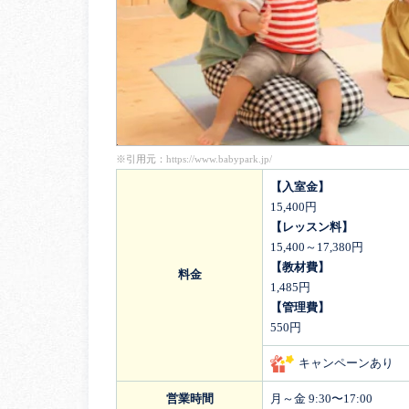
※引用元：
https://www.babypark.jp/
【入室金】
15,400円
【レッスン料】
15,400～17,380円
【教材費】
料金
1,485円
【管理費】
550円
キャンペーンあり
営業時間
月～金 9:30〜17:00