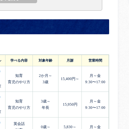
ル
学べる内容
対象年齢
月謝
営業時間
知育
2か月～
月～金
15,400円～
育児のやり方
3歳
9:30〜17:00
室
知育
3歳～
月～金
15,950円
育児のやり方
年長
9:30〜17:00
室
英会話
0歳～
5,830～
月～金