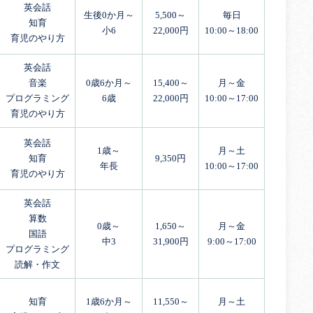
英会話
生後0か月～
5,500～
毎日
知育
小6
22,000円
10:00～18:00
育児のやり方
英会話
音楽
0歳6か月～
15,400～
月～金
プログラミング
6歳
22,000円
10:00～17:00
育児のやり方
英会話
1歳～
月～土
知育
9,350円
年長
10:00～17:00
育児のやり方
英会話
算数
0歳～
1,650～
月～金
国語
中3
31,900円
9:00～17:00
プログラミング
読解・作文
知育
1歳6か月～
11,550～
月～土