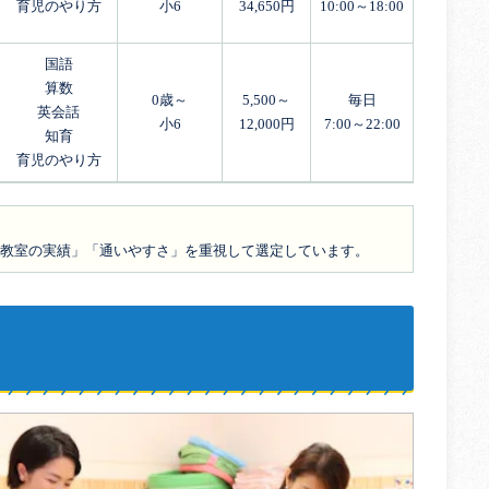
育児のやり方
小6
34,650円
10:00～18:00
国語
算数
0歳～
5,500～
毎日
英会話
小6
12,000円
7:00～22:00
知育
育児のやり方
教室の実績」「通いやすさ」を重視して選定しています。