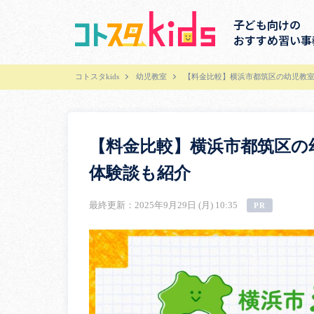
子ども向けの
おすすめ習い事
コトスタkids
幼児教室
【料金比較】横浜市都筑区の幼児教室
【料金比較】横浜市都筑区の
体験談も紹介
最終更新：2025年9月29日 (月) 10:35
PR