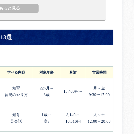
13選
学べる内容
対象年齢
月謝
営業時間
知育
2か月～
月～金
15,400円～
育児のやり方
3歳
9:30〜17:00
知育
1歳～
8,140～
火～土
英会話
高3
10,516円
12:00～20:00