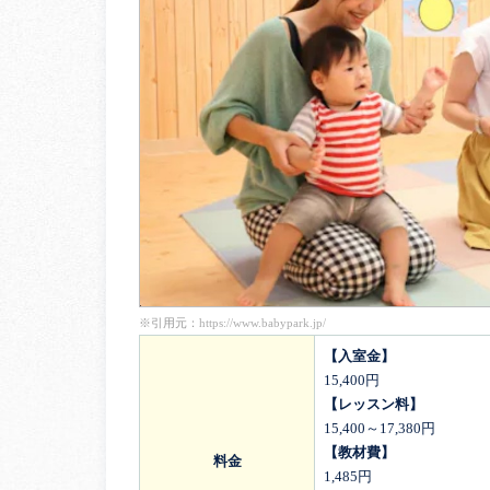
※引用元：
https://www.babypark.jp/
【入室金】
15,400円
【レッスン料】
15,400～17,380円
【教材費】
料金
1,485円