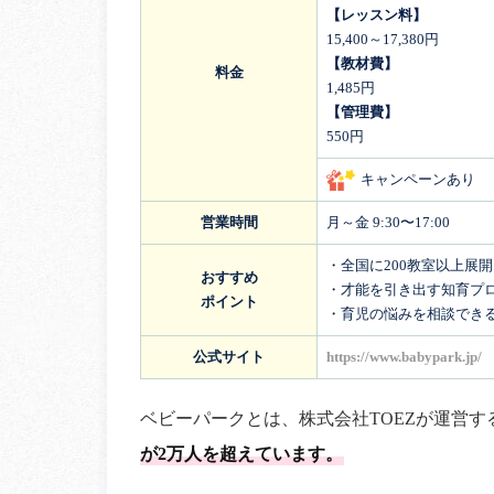
【レッスン料】
15,400～17,380円
【教材費】
料金
1,485円
【管理費】
550円
キャンペーンあり
営業時間
月～金 9:30〜17:00
・全国に200教室以上展
おすすめ
・才能を引き出す知育プ
ポイント
・育児の悩みを相談でき
公式サイト
https://www.babypark.jp/
ベビーパークとは、株式会社TOEZが運営す
が2万人を超えています。