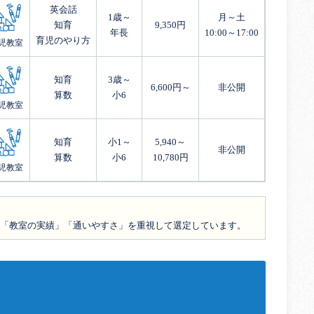
英会話
1歳～
月～土
知育
9,350円
年長
10:00～17:00
育児のやり方
児教室
知育
3歳～
6,600円～
非公開
算数
小6
児教室
知育
小1～
5,940～
非公開
算数
小6
10,780円
児教室
「教室の実績」「通いやすさ」を重視して選定しています。