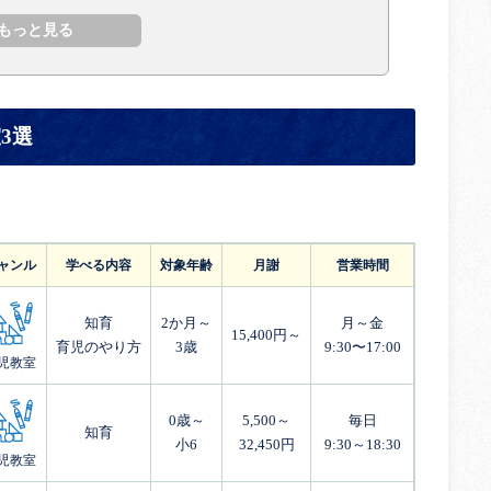
3選
ャンル
学べる内容
対象年齢
月謝
営業時間
知育
2か月～
月～金
15,400円～
育児のやり方
3歳
9:30〜17:00
児教室
0歳～
5,500～
毎日
知育
小6
32,450円
9:30～18:30
児教室