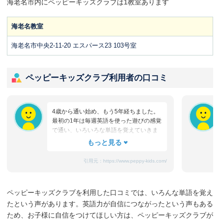
海老名市内にペッピーキッズクラブは1教室あります
海老名教室
海老名市中央2-11-20 エスパース23 103号室
ペッピーキッズクラブ利用者の口コミ
4歳から通い始め、もう5年経ちました。
最初の1年は毎週英語を使った遊びの感覚
で通い、いろいろな単語を覚えていきま
した。2年～3年後は妹に先生の真似をし
て英語を教え始め、お風呂の中でアルフ
ァベットを2人で大きな声で復唱していま
引用元：
https://www.peppy-kids.com/
した。同時にTECS検定も受け始め、A判
定の喜びを感じつつ、今年から文法コー
スも自主的に行きたいと言ってきたので
ペッピーキッズクラブを利用した口コミでは、いろんな単語を覚え
通っています。習い事で英語・習字・ス
たという声があります。英語力が自信につながったという声もある
イミングに通っているので『部活動が始
まったらどれか辞める?』と娘に聞くと
ため、お子様に自信をつけてほしい方は、ペッピーキッズクラブが