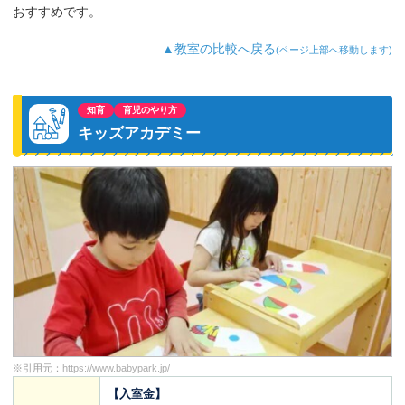
『英語は通う!』と言ってきました。英語
おすすめです。
が好き⇒得意⇒活かせるという様にこれ
からも成長して欲しいと思います。
▲教室の比較へ戻る
(ページ上部へ移動します)
知育
育児のやり方
キッズアカデミー
※引用元：
https://www.babypark.jp/
【入室金】