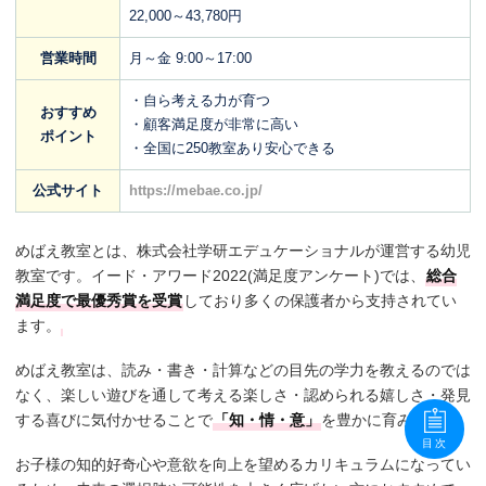
22,000～43,780円
営業時間
月～金 9:00～17:00
・自ら考える力が育つ
おすすめ
・顧客満足度が非常に高い
ポイント
・全国に250教室あり安心できる
公式サイト
https://mebae.co.jp/
めばえ教室とは、株式会社学研エデュケーショナルが運営する幼児
教室です。イード・アワード2022(満足度アンケート)では、
総合
満足度で最優秀賞を受賞
しており多くの保護者から支持されてい
ます。
めばえ教室は、読み・書き・計算などの目先の学力を教えるのでは
なく、楽しい遊びを通して考える楽しさ・認められる嬉しさ・発見
する喜びに気付かせることで
「知・情・意」
を豊かに育みます。
目次
お子様の知的好奇心や意欲を向上を望めるカリキュラムになってい