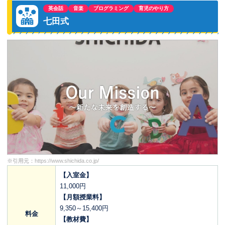
英会話
音楽
プログラミング
育児のやり方
七田式
※引用元：
https://www.shichida.co.jp/
【入室金】
11,000円
【月額授業料】
9,350～15,400円
料金
【教材費】