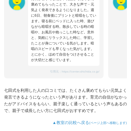
褒めてもらったことで、大きな声で・元
気よく発表できるようになりました。週
に6日、朝食後にプリントと暗唱をしてい
ます。寝る前にベッドに入った時、遊び
ながら暗唱する時。散歩している時の暗
唱や、お風呂や抱っこした時など。意外
と、気軽にリラックスした時に、学習し
たことが身についている気がします。暗
唱のスピードも早くなった気がします。
とにかく、ほめて自信をつけさせること
が大切だと感じています。
引用元：
https://center.shichida.co.jp/
七田式を利用した人の口コミでは、たくさん褒めてもらい元気よく
発言できるようになったという声があります。育児の自信がなかっ
たがアドバイスをもらい、親子楽しく通っているという声もあるの
で、親子で成長したい方に七田式がおすすめです。
▲教室の比較へ戻る
(ページ上部へ移動します)