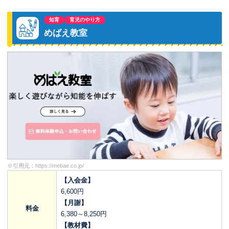
知育
育児のやり方
めばえ教室
※引用元：
https://mebae.co.jp/
【入会金】
6,600円
【月謝】
料金
6,380～8,250円
【教材費】