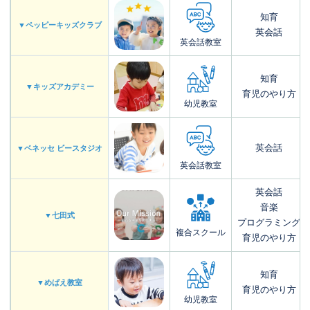
知育
▼ペッピーキッズクラブ
英会話
英会話教室
知育
▼キッズアカデミー
育児のやり方
幼児教室
英会話
▼ベネッセ ビースタジオ
英会話教室
英会話
音楽
▼七田式
プログラミング
複合スクール
育児のやり方
知育
▼めばえ教室
育児のやり方
幼児教室