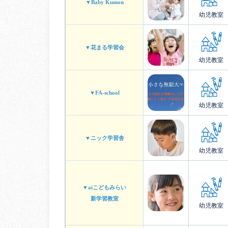
▼Baby Kumon
幼児教室
▼花まる学習会
幼児教室
▼FA-school
幼児教室
▼ニック学習舎
幼児教室
▼aiこどもみらい
新学習教室
幼児教室