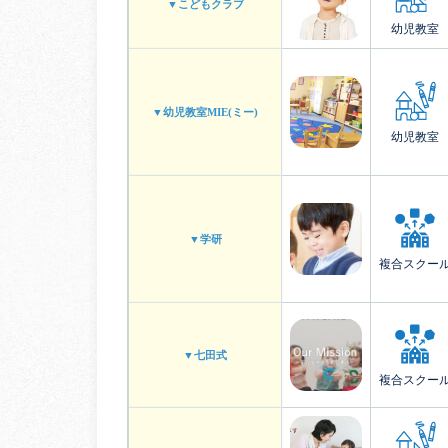
▼こどもクラブ
幼児教室
▼幼児教室MIE(ミー)
幼児教室
▼学研
複合スクー
▼七田式
複合スクー