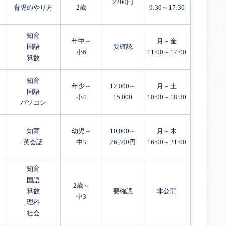
2200円
育児のやり方
2歳
9:30～17:30
知育
年中～
月～金
国語
要確認
小6
11:00～17:00
算数
知育
年少～
12,000～
月～土
国語
小4
15,000
10:00～18:30
パソコン
知育
幼児～
10,000～
月～木
英会話
中3
26,400円
16:00～21:00
知育
国語
2歳～
算数
要確認
非公開
中3
理科
社会