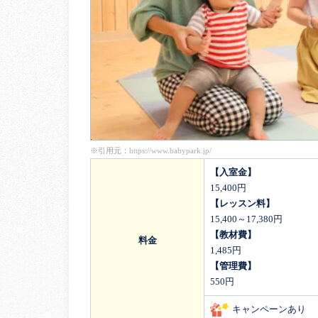
※引用元：
https://www.babypark.jp/
【入室金】
15,400円
【レッスン料】
15,400～17,380円
【教材費】
料金
1,485円
【管理費】
550円
キャンペーンあり