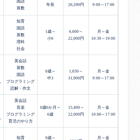
国語
年長
26,290円
9:00～17:00
算数
知育
国語
1歳～
6,600～
月～金
算数
小6
22,000円
10:30～19:00
理科
社会
英会話
算数
0歳～
1,650～
月～金
国語
中3
31,900円
9:00～17:00
プログラミング
ル
読解・作文
英会話
音楽
0歳6か月～
15,400～
月～金
プログラミング
6歳
22,000円
10:00～17:00
ル
育児のやり方
知育
0歳～
月～金