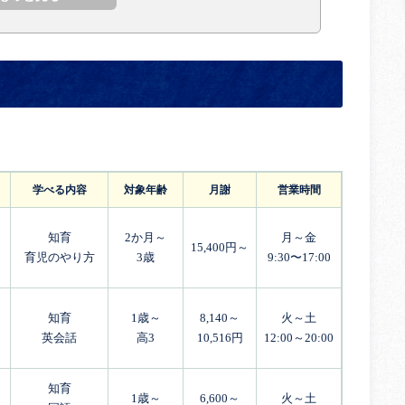
学べる内容
対象年齢
月謝
営業時間
知育
2か月～
月～金
15,400円～
育児のやり方
3歳
9:30〜17:00
知育
1歳～
8,140～
火～土
英会話
高3
10,516円
12:00～20:00
知育
1歳～
6,600～
火～土