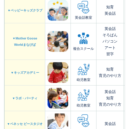
知育
▼ペッピーキッズクラブ
英会話
英会話教室
英会話
そろばん
▼Mother Goose
パソコン
Worldまなびば
アート
複合スクール
習字
知育
▼キッズアカデミー
育児のやり方
幼児教室
英会話
知育
▼ラボ・パーティ
育児のやり方
幼児教室
英会話
▼ベネッセ ビースタジオ