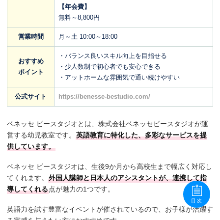
【年会費】
無料～8,800円
営業時間
月～土 10:00～18:00
・バランス良いスキル向上を目指せる
おすすめ
・少人数制で初心者でも安心できる
ポイント
・アットホームな雰囲気で通い続けやすい
公式サイト
https://benesse-bestudio.com/
ベネッセ ビースタジオとは、株式会社ベネッセビースタジオが運
営する幼児教室です。
英語教育に特化した、多彩なサービスを提
供しています。
ベネッセ ビースタジオは、生後9か月から高校生まで幅広く対応し
てくれます。
外国人講師と日本人のアシスタントが、連携して指
導してくれる
点が魅力の1つです。
目次
英語力を試す豊富なイベントが催されているので、お子様が活躍す