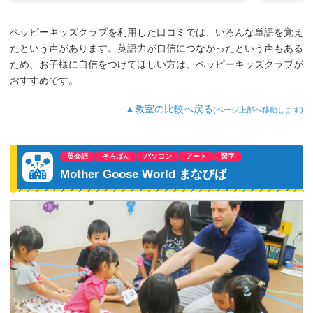
定の喜びを感じつつ、今年から文法コー
スも自主的に行きたいと言ってきたので
ペッピーキッズクラブを利用した口コミでは、いろんな単語を覚え
通っています。習い事で英語・習字・ス
たという声があります。英語力が自信につながったという声もある
イミングに通っているので『部活動が始
まったらどれか辞める?』と娘に聞くと
ため、お子様に自信をつけてほしい方は、ペッピーキッズクラブが
『英語は通う!』と言ってきました。英語
おすすめです。
が好き⇒得意⇒活かせるという様にこれ
からも成長して欲しいと思います。
▲教室の比較へ戻る
(ページ上部へ移動します)
英会話
そろばん
パソコン
アート
習字
Mother Goose World まなびば