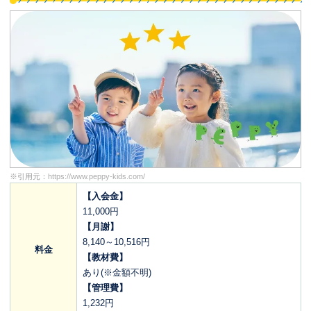
※引用元：
https://www.peppy-kids.com/
【入会金】
11,000円
【月謝】
8,140～10,516円
料金
【教材費】
あり(※金額不明)
【管理費】
1,232円