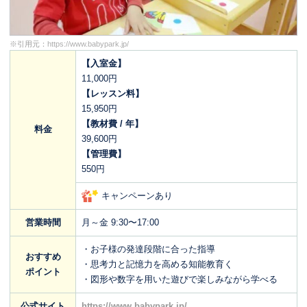
※引用元：
https://www.babypark.jp/
【入室金】
11,000円
【レッスン料】
15,950円
【教材費 / 年】
料金
39,600円
【管理費】
550円
キャンペーンあり
営業時間
月～金 9:30〜17:00
・お子様の発達段階に合った指導
おすすめ
・思考力と記憶力を高める知能教育く
ポイント
・図形や数字を用いた遊びで楽しみながら学べる
公式サイト
https://www.babypark.jp/