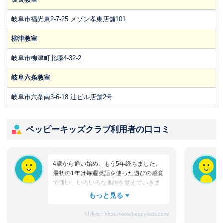
岐阜市福光東2-7-25 メゾン孝東店舗101
柳津教室
岐阜市柳津町北塚4-32-2
岐阜六条教室
岐阜市六条南3-6-18 辻ビル店舗2号
ペッピーキッズクラブ利用者の口コミ
4歳から通い始め、もう5年経ちました。
最初の1年は毎週英語を使った遊びの感覚
で通い、いろいろな単語を覚えていきま
した。2年～3年後は妹に先生の真似をし
て英語を教え始め、お風呂の中でアルフ
ァベットを2人で大きな声で復唱していま
引用元：
https://www.peppy-kids.com/
した。同時にTECS検定も受け始め、A判