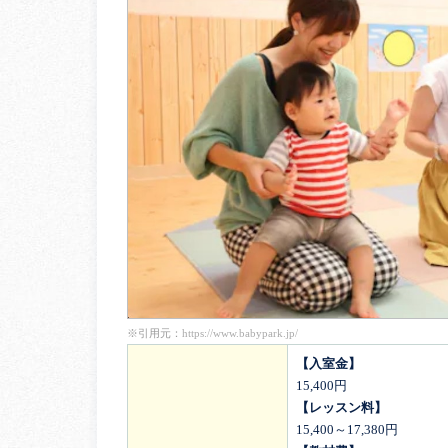
※引用元：
https://www.babypark.jp/
【入室金】
15,400円
【レッスン料】
15,400～17,380円