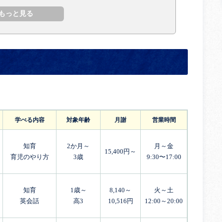
学べる内容
対象年齢
月謝
営業時間
知育
2か月～
月～金
15,400円～
育児のやり方
3歳
9:30〜17:00
知育
1歳～
8,140～
火～土
英会話
高3
10,516円
12:00～20:00