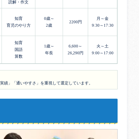
読解・作文
知育
0歳～
月～金
2200円
育児のやり方
2歳
9:30～17:30
知育
1歳～
6,600～
火～土
国語
年長
26,290円
9:00～17:00
算数
の実績」「通いやすさ」を重視して選定しています。