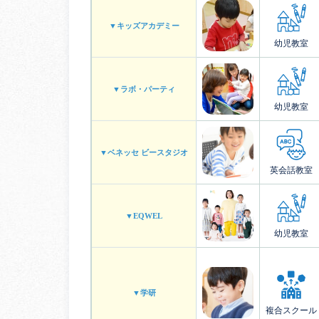
▼キッズアカデミー
幼児教室
▼ラボ・パーティ
幼児教室
▼ベネッセ ビースタジオ
英会話教室
▼EQWEL
幼児教室
▼学研
複合スクール