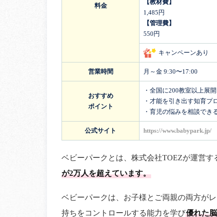
【教材費】
料金
1,485円
【管理費】
550円
キャンペーンあり
営業時間
月～金 9:30〜17:00
・全国に200教室以上展
おすすめ
・才能を引き出す知育プ
ポイント
・育児の悩みを相談でき
公式サイト
https://www.babypark.jp/
ベビーパークとは、株式会社TOEZが運営す
が2万人を超えています。
ベビーパークは、お子様とご両親の両方がレ
持ちをコントロールする能力を学び
優れた脳