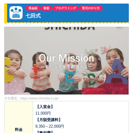
英会話
音楽
プログラミング
育児のやり方
七田式
※引用元：
https://www.shichida.co.jp/
【入室金】
11,000円
【月額受講料】
9,350～22,000円
料金
【教材費】