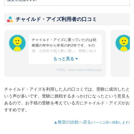
チャイルド・アイズ利用者の口コミ
チャイルド・アイズに通っていたのは幼
稚園の年中から年長の約2年です。その
後、小学生で個人塾に通い、受験に向け
て進学塾へ転塾。第一志望だった灘中に
今年見事に合格し、その報告を各塾にし
ようとしたところ、本人から「真っ先に
引用元：
https://www.childeyes.jp/
チャイルド・アイズに連絡をしてお礼を
言って欲しい」と言われました。幼稚園
児でまだ何も分からないと思っていた息
チャイルド・アイズを利用した人の口コミでは、受験に成功したと
子が、いつもチャイルド・アイズの先生
いう声が多いです。受験に挑戦するきっかけになったという意見も
が「大丈夫だから！できるから！」と励
ましてくれ、「こんなにできるんだか
あるので、お子様の受験を考えている方にチャイルド・アイズがお
ら、いいところ・高いところを（中学受
すすめです。
験）目指しなさい！」と言ってくれたこ
とを、今日までずっと心の支えにしてい
▲教室の比較へ戻る
(ページ上部へ移動します)
たようです。本当にありがとうございま
した。