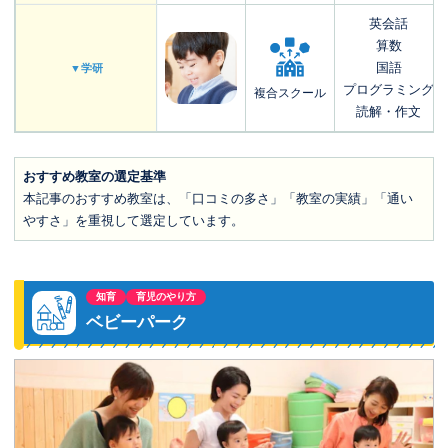
英会話
算数
国語
▼学研
プログラミング
複合スクール
読解・作文
おすすめ教室の選定基準
本記事のおすすめ教室は、「口コミの多さ」「教室の実績」「通い
やすさ」を重視して選定しています。
知育
育児のやり方
ベビーパーク