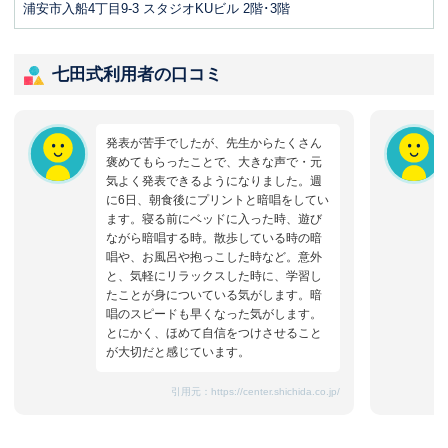
浦安市入船4丁目9-3 スタジオKUビル 2階･3階
七田式利用者の口コミ
発表が苦手でしたが、先生からたくさん
褒めてもらったことで、大きな声で・元
気よく発表できるようになりました。週
に6日、朝食後にプリントと暗唱をしてい
ます。寝る前にベッドに入った時、遊び
ながら暗唱する時。散歩している時の暗
唱や、お風呂や抱っこした時など。意外
と、気軽にリラックスした時に、学習し
たことが身についている気がします。暗
唱のスピードも早くなった気がします。
とにかく、ほめて自信をつけさせること
が大切だと感じています。
引用元：
https://center.shichida.co.jp/