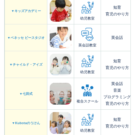
知育
▼キッズアカデミー
育児のやり方
幼児教室
英会話
▼ベネッセ ビースタジオ
英会話教室
知育
▼チャイルド・アイズ
育児のやり方
幼児教室
英会話
音楽
▼七田式
プログラミング
複合スクール
育児のやり方
知育
▼Kubotaのうけん
育児のやり方
幼児教室