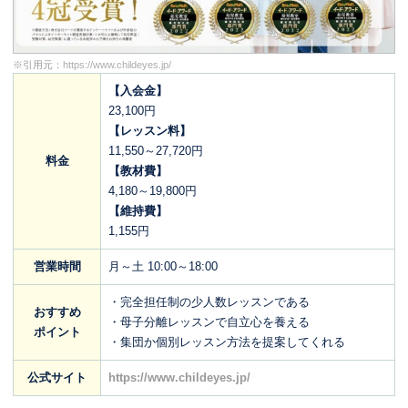
※引用元：
https://www.childeyes.jp/
【入会金】
23,100円
【レッスン料】
11,550～27,720円
料金
【教材費】
4,180～19,800円
【維持費】
1,155円
営業時間
月～土 10:00～18:00
・完全担任制の少人数レッスンである
おすすめ
・母子分離レッスンで自立心を養える
ポイント
・集団か個別レッスン方法を提案してくれる
公式サイト
https://www.childeyes.jp/