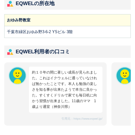
EQWELの所在地
おゆみ野教室
千葉市緑区おゆみ野3-6-2 YSビル 3階
EQWEL利用者の口コミ
約１０年の間に著しい成長が見られまし
た。これはイクウェルに通っていなけれ
ば無かったことです。本人も勉強の楽し
さを知る事が出来たようで本当に良かっ
た。すくすくドリルで家でも毎日机に向
かう習慣が出来ました。11歳のママ 1
歳より通室（神奈川県）
引用元：
https://www.eqwel.jp/