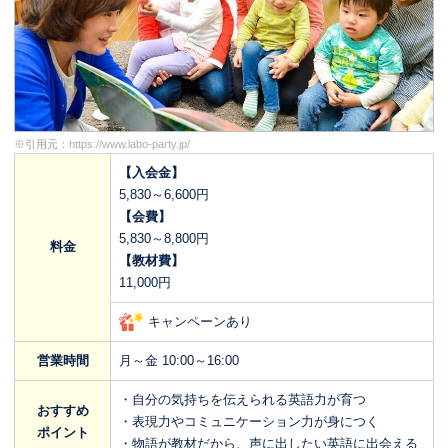
※引用元：
https://www.labo-party.jp/
【入会金】
5,830～6,600円
【会費】
5,830～8,800円
料金
【教材費】
11,000円
キャンペーンあり
営業時間
月～金 10:00～16:00
・自分の気持ちを伝えられる英語力が育つ
おすすめ
・表現力やコミュニケーション力が身につく
ポイント
・物語が教材だから、声に出したい英語に出会える