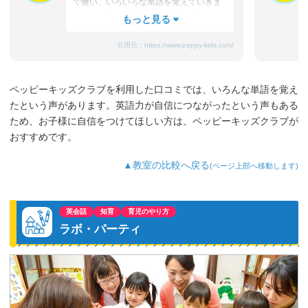
で通い、いろいろな単語を覚えていきま
した。2年～3年後は妹に先生の真似をし
て英語を教え始め、お風呂の中でアルフ
ァベットを2人で大きな声で復唱していま
引用元：
https://www.peppy-kids.com/
した。同時にTECS検定も受け始め、A判
定の喜びを感じつつ、今年から文法コー
スも自主的に行きたいと言ってきたので
ペッピーキッズクラブを利用した口コミでは、いろんな単語を覚え
通っています。習い事で英語・習字・ス
たという声があります。英語力が自信につながったという声もある
イミングに通っているので『部活動が始
まったらどれか辞める?』と娘に聞くと
ため、お子様に自信をつけてほしい方は、ペッピーキッズクラブが
『英語は通う!』と言ってきました。英語
おすすめです。
が好き⇒得意⇒活かせるという様にこれ
からも成長して欲しいと思います。
▲教室の比較へ戻る
(ページ上部へ移動します)
英会話
知育
育児のやり方
ラボ・パーティ