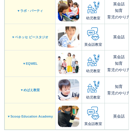
英会話
知育
▼ラボ・パーティ
育児のやり方
幼児教室
英会話
▼ベネッセ ビースタジオ
英会話教室
英会話
知育
▼EQWEL
育児のやり方
幼児教室
知育
▼めばえ教室
育児のやり方
幼児教室
英会話
▼Scoop Education Academy
英会話教室