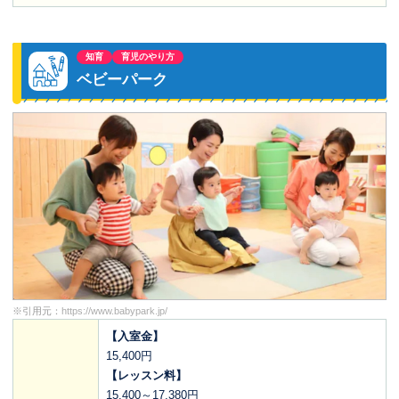
知育
育児のやり方
ベビーパーク
※引用元：
https://www.babypark.jp/
【入室金】
15,400円
【レッスン料】
15,400～17,380円