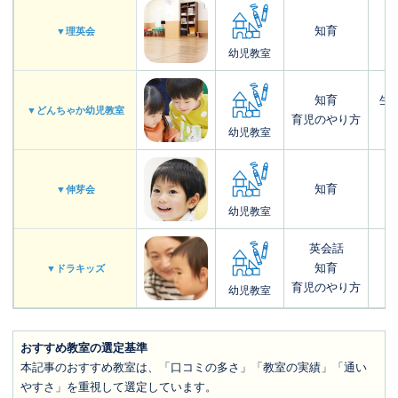
知育
▼理英会
幼児教室
知育
生
▼どんちゃか幼児教室
育児のやり方
幼児教室
知育
▼伸芽会
幼児教室
英会話
知育
▼ドラキッズ
育児のやり方
幼児教室
おすすめ教室の選定基準
本記事のおすすめ教室は、「口コミの多さ」「教室の実績」「通い
やすさ」を重視して選定しています。