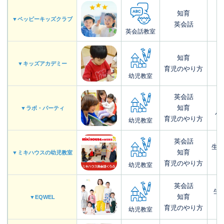
知育
▼ペッピーキッズクラブ
英会話
英会話教室
知育
▼キッズアカデミー
育児のやり方
幼児教室
英会話
知育
▼ラボ・パーティ
小
育児のやり方
幼児教室
英会話
生後
知育
▼ミキハウスの幼児教室
育児のやり方
幼児教室
英会話
生
知育
▼EQWEL
育児のやり方
幼児教室