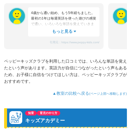
4歳から通い始め、もう5年経ちました。
最初の1年は毎週英語を使った遊びの感覚
で通い、いろいろな単語を覚えていきま
した。2年～3年後は妹に先生の真似をし
て英語を教え始め、お風呂の中でアルフ
ァベットを2人で大きな声で復唱していま
引用元：
https://www.peppy-kids.com/
した。同時にTECS検定も受け始め、A判
定の喜びを感じつつ、今年から文法コー
スも自主的に行きたいと言ってきたので
ペッピーキッズクラブを利用した口コミでは、いろんな単語を覚え
通っています。習い事で英語・習字・ス
たという声があります。英語力が自信につながったという声もある
イミングに通っているので『部活動が始
まったらどれか辞める?』と娘に聞くと
ため、お子様に自信をつけてほしい方は、ペッピーキッズクラブが
『英語は通う!』と言ってきました。英語
おすすめです。
が好き⇒得意⇒活かせるという様にこれ
からも成長して欲しいと思います。
▲教室の比較へ戻る
(ページ上部へ移動します)
知育
育児のやり方
キッズアカデミー