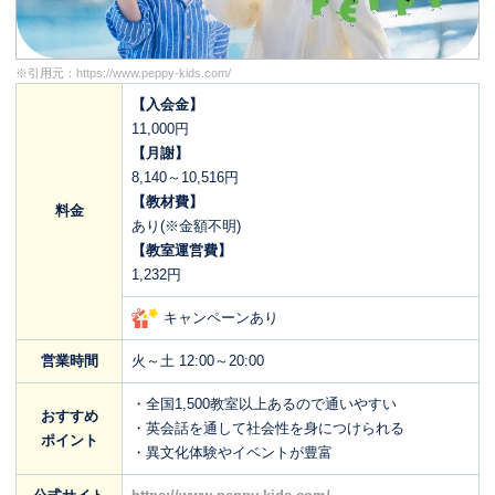
※引用元：
https://www.peppy-kids.com/
【入会金】
11,000円
【月謝】
8,140～10,516円
【教材費】
料金
あり(※金額不明)
【教室運営費】
1,232円
キャンペーンあり
営業時間
火～土 12:00～20:00
・全国1,500教室以上あるので通いやすい
おすすめ
・英会話を通して社会性を身につけられる
ポイント
・異文化体験やイベントが豊富