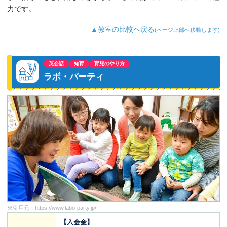
力です。
▲教室の比較へ戻る
(ページ上部へ移動します)
英会話
知育
育児のやり方
ラボ・パーティ
※引用元：
https://www.labo-party.jp/
【入会金】