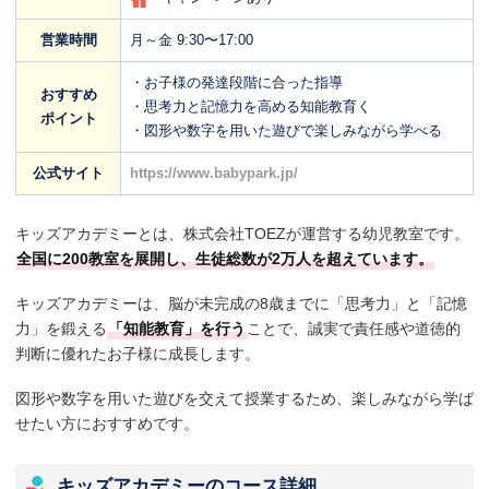
営業時間
月～金 9:30〜17:00
・お子様の発達段階に合った指導
おすすめ
・思考力と記憶力を高める知能教育く
ポイント
・図形や数字を用いた遊びで楽しみながら学べる
公式サイト
https://www.babypark.jp/
キッズアカデミーとは、株式会社TOEZが運営する幼児教室です。
全国に200教室を展開し、生徒総数が2万人を超えています。
キッズアカデミーは、脳が未完成の8歳までに「思考力」と「記憶
力」を鍛える
「知能教育」を行う
ことで、誠実で責任感や道徳的
判断に優れたお子様に成長します。
図形や数字を用いた遊びを交えて授業するため、楽しみながら学ば
せたい方におすすめです。
キッズアカデミーのコース詳細