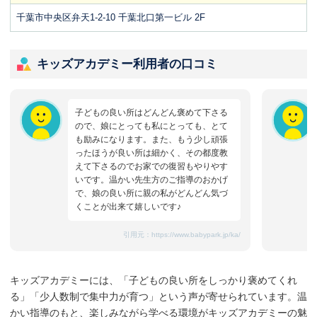
千葉市中央区弁天1-2-10 千葉北口第一ビル 2F
キッズアカデミー利用者の口コミ
子どもの良い所はどんどん褒めて下さる
ので、娘にとっても私にとっても、とて
も励みになります。また、もう少し頑張
ったほうが良い所は細かく、その都度教
えて下さるのでお家での復習もやりやす
いです。温かい先生方のご指導のおかげ
で、娘の良い所に親の私がどんどん気づ
くことが出来て嬉しいです♪
引用元：
https://www.babypark.jp/ka/
キッズアカデミーには、「子どもの良い所をしっかり褒めてくれ
る」「少人数制で集中力が育つ」という声が寄せられています。温
かい指導のもと、楽しみながら学べる環境がキッズアカデミーの魅